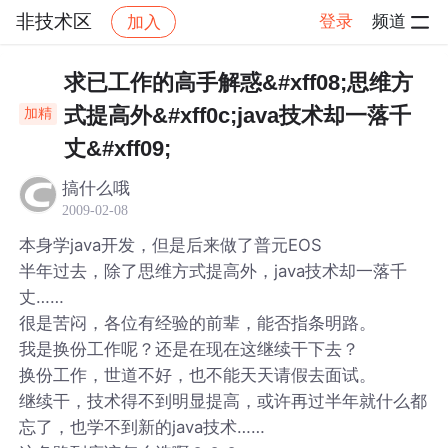
非技术区
登录
频道
加入
帖子详情
社区
非技术区
求已工作的高手解惑&#xff08;思维方
式提高外&#xff0c;java技术却一落千
加精
丈&#xff09;
搞什么哦
2009-02-08
本身学java开发，但是后来做了普元EOS
半年过去，除了思维方式提高外，java技术却一落千
丈……
很是苦闷，各位有经验的前辈，能否指条明路。
我是换份工作呢？还是在现在这继续干下去？
换份工作，世道不好，也不能天天请假去面试。
继续干，技术得不到明显提高，或许再过半年就什么都
忘了，也学不到新的java技术……