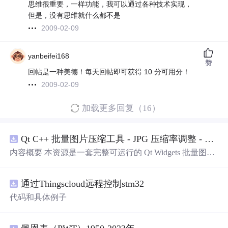
思维很重要，一样功能，我可以通过各种技术实现，
但是，没有思维就什么都不是
2009-02-09
yanbeifei168
赞
回帖是一种美德！每天回帖即可获得 10 分可用分！
2009-02-09
加载更多回复（16）
Qt C++ 批量图片压缩工具 - JPG 压缩率调整 - 批量修改分辨率 - 本地图片批处理（源码）
内容概要 本资源是一套完整可运行的 Qt Widgets 批量图片
压缩桌面工具源码，基于 Qt5/C++ 从零开发，专为初学者
设计，分步实现图片批量处理全套功能。工具支持多选单
通过Thingscloud远程控制stm32
张图片、直接读取整个文件夹内所有 JPG/PNG 图像，可自
定义输出图片分辨率、调节 JPG0~100 区间压缩质量，自
代码和具体例子
带锁定宽高比防拉伸变形功能；批量处理完成后自动统计
每张图片压缩前后文件体积，计算整体压缩缩小比例，直
观展示压缩效果。 适用人群 Qt/C++ 零基础初学者，学习