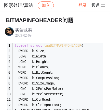
图形处理/算法
登录
频道
加入
帖子详情
社区
图形处理/算法
BITMAPINFOHEADER问题
实达诚实
2009-02-09
typedef
struct
tagBITMAPINFOHEADER
{
  DWORD  biSize; 
  LONG   biWidth; 
  LONG   biHeight; 
  WORD   biPlanes; 
  WORD   biBitCount; 
  DWORD  biCompression; 
  DWORD  biSizeImage; 
  LONG   biXPelsPerMeter; 
  LONG   biYPelsPerMeter; 
  DWORD  biClrUsed; 
  DWORD  biClrImportant; 