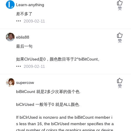
Learn-anything
赞
差不多了
2009-02-11
eblis88
赞
最后一句
如果ClrUsed是0，颜色数目等于2^biBitCount。
2009-02-11
supercow
赞
biBitCount 就是2多少次幂的值个色.
biClrUsed 一般等于0 就是ALL颜色.
If biClrUsed is nonzero and the biBitCount member i
s less than 16, the biClrUsed member specifies the a
ctual number of colors the graphics engine or device