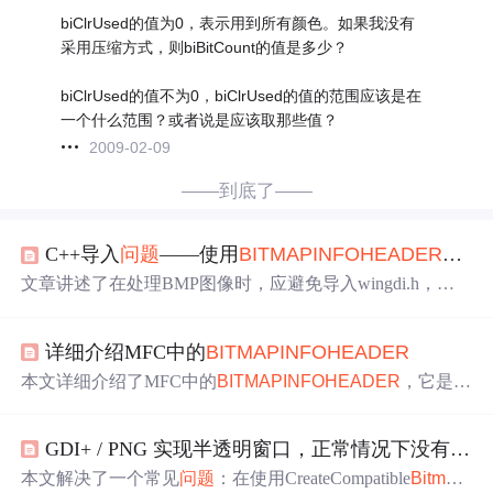
biClrUsed的值为0，表示用到所有颜色。如果我没有
采用压缩方式，则biBitCount的值是多少？
biClrUsed的值不为0，biClrUsed的值的范围应该是在
一个什么范围？或者说是应该取那些值？
2009-02-09
——到底了——
C++导入
问题
——使用
BITMAP
INFO
HEADER
最好导
文章讲述了在处理BMP图像时，应避免导入wingdi.h，而
是导入Windows.h，因为Windows.h包含了wingdi.h的内容，
可以避免因缺少必要头文件导致的编译错误。
详细介绍MFC中的
BITMAP
INFO
HEADER
本文详细介绍了MFC中的
BITMAP
INFO
HEADER
，它是B
MP文件格式核心，用于描述位图关键信息。解析了其核心
成员，阐述位图数据存储规则、压缩类型，给出实际应用
GDI+ / PNG 实现半透明窗口，正常情况下没有
问题
示例。还解决了位图显示颠倒、颜色错误等常见
问题
，介
绍支持Alpha通道等扩展功能。
本文解决了一个常见
问题
：在使用CreateCompatible
Bitmap