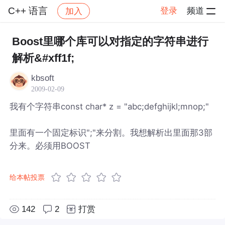
C++ 语言
登录
频道
加入
帖子详情
社区
C++ 语言
Boost里哪个库可以对指定的字符串进行
解析&#xff1f;
kbsoft
2009-02-09
我有个字符串const char* z = "abc;defghijkl;mnop;"
里面有一个固定标识";"来分割。我想解析出里面那3部
分来。必须用BOOST
给本帖投票
142
2
打赏