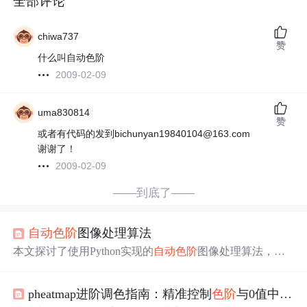
全部评论
chiwa737
赞
什么叫自动色阶
2009-02-09
uma830814
赞
或者有代码的发到bichunyan19840104@163.com
谢谢了！
2009-02-09
——到底了——
自动
色阶
图像处理算法
本文探讨了使用Python实现的
自动
色阶
图像处理算法，重
点在于其在去雾效果上的显著提升，同时相比暗通道算
法，该方法表现出更快的处理速度。
pheatmap进阶调色指南：精准控制
色阶
与0值中性化