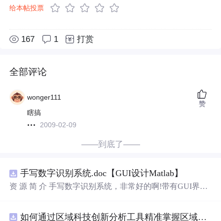
给本帖投票
167
1
打赏
全部评论
wonger111
赞
瞎搞
2009-02-09
——到底了——
手写数字识别系统.doc【GUI设计Matlab】
资 源 简 介 手写数字识别系统，非常好的啊!带有GUI界
面，使用方便! 详 情 说 明 用这个手写数字识别系统，你可
以轻松地识别手写数字。这个系统不仅功能强大，而且还
如何通过区域科技创新分析工具精准掌握区域创新要素分布与产业链融合现状？.docx
带有直观的图形用户界面（GUI），非常容易使用。你只