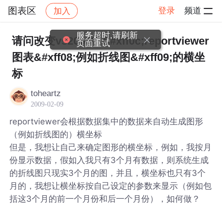
图表区
登录
频道
加入
帖子详情
社区
图表区
服务超时,请刷新
请问改变vs2008中&#xff0c;reportviewer
页面重试
图表&#xff08;例如折线图&#xff09;的横坐
标
toheartz
2009-02-09
reportviewer会根据数据集中的数据来自动生成图形
（例如折线图的）横坐标
但是，我想让自己来确定图形的横坐标，例如，我按月
份显示数据，假如入我只有3个月有数据，则系统生成
的折线图只现实3个月的图，并且，横坐标也只有3个
月的，我想让横坐标按自己设定的参数来显示（例如包
括这3个月的前一个月份和后一个月份），如何做？