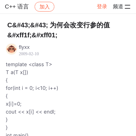
C++ 语言
登录
频道
加入
帖子详情
社区
C++ 语言
C&#43;&#43; 为何会改变行参的值
&#xff1f;&#xff01;
flyxx
2009-02-10
template <class T>
T a(T x[])
{
for(int i = 0; i<10; i++)
{
x[i]=0;
cout << x[i] << endl;
}
}
int main()