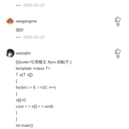
2009-02-10
weigangme
赞
指针
2009-02-10
waizqfor
赞
[Quote=引用楼主 flyxx 的帖子:]
template <class T>
T a(T x[])
{
for(int i = 0; i <10; i++)
{
x[i]=0;
cout < < x[i] < < endl;
}
}
int main()