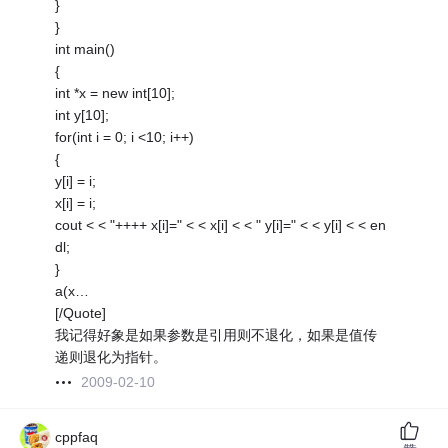
}
}
int main()
{
int *x = new int[10];
int y[10];
for(int i = 0; i <10; i++)
{
y[i] = i;
x[i] = i;
cout < < "++++ x[i]=" < < x[i] < < " y[i]=" < < y[i] < < en
dl;
}
a(x…
[/Quote]
我记得好象是如果参数是引用则不退化，如果是值传
递则退化为指针。
2009-02-10
cppfaq