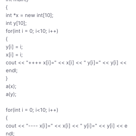
{
int *x = new int[10];
int y[10];
for(int i = 0; i<10; i++)
{
y[i] = i;
x[i] = i;
cout << "++++ x[i]=" << x[i] << " y[i]=" << y[i] <<
endl;
}
a(x);
a(y);
for(int i = 0; i<10; i++)
{
cout << "---- x[i]=" << x[i] << " y[i]=" << y[i] << e
ndl;