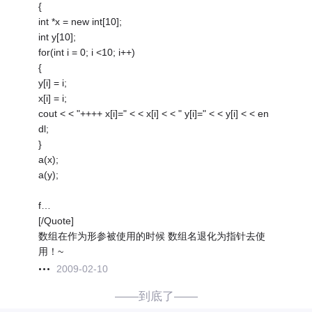
{
int *x = new int[10];
int y[10];
for(int i = 0; i <10; i++)
{
y[i] = i;
x[i] = i;
cout < < "++++ x[i]=" < < x[i] < < " y[i]=" < < y[i] < < en
dl;
}
a(x);
a(y);
f…
[/Quote]
数组在作为形参被使用的时候 数组名退化为指针去使
用！~
2009-02-10
——到底了——