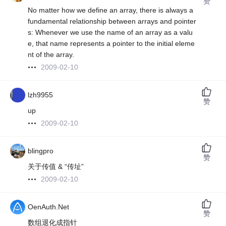
赞
No matter how we define an array, there is always a
fundamental relationship between arrays and pointer
s: Whenever we use the name of an array as a valu
e, that name represents a pointer to the initial eleme
nt of the array.
2009-02-10
lzh9955
赞
up
2009-02-10
blingpro
赞
关于传值 & “传址”
2009-02-10
OenAuth.Net
赞
数组退化成指针