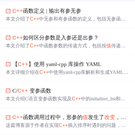
C++
函数定义 | 输出有参无参
本文介绍了
C++
中无参和有参函数的定义，包括无参函数
的一般形式和有参函数的特点。通过一个经典案例展示如
何实现并输出无参数和有参数的函数，帮助读者巩固相关
C++
如何区分参数是入参还是出参？
知识点。
本文介绍了
C++
中函数参数的传递方式，包括按
值
传递、
按引用传递和按指针传递。通过参数类型可以判断哪些是
入参（不可变）和出参（可变）。基本类型的参数通常是
【
C++
】使用 yaml-cpp 库操作 YAML
入参，而指针或引用则可以作为入参或出参，const修饰的
引用或指针则确保参数为只读。理解这些概念有助于编写
本文详细介绍在
C++
中使用yaml-cpp库解析和生成YAML格
更清晰、更安全的代码。
式数据。先讲解YAML入门知识，包括基本语法、数据类
型等，接着介绍常用解析方法，然后说明yaml-cpp库的安
C/
C++
变参函数
装方式，最后给出生成和读取YAML的示例及编译命令。
本文介绍C语言变参函数实现及
C++
中的initializer_list和可
变参数模板的使用，探讨不同方式处理不定数量参数的方
法。
C++
函数调用过程中，形参的
值
发生了
改变
，实参的
这篇博客源于作者在实现
C++
插入排序时遇到的问题，函
数调用中形参
值
改变
，但实参未变。文章通过代码示例展