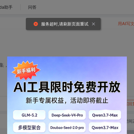
da助手
问答
用AI写
服务超时,请刷新页面重试
集，使两个子集中整数之和相等。谢谢！
转发到动态
举报
写回
切换为时间