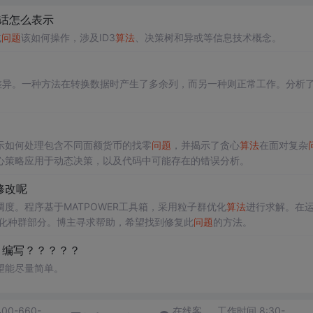
话怎么表示
或
问题
该如何操作，涉及ID3
算法
、决策树和异或等信息技术概念。
差异。一种方法在转换数据时产生了多余列，而另一种则正常工作。分析
示如何处理包含不同面额货币的找零
问题
，并揭示了贪心
算法
在面对复杂
心策略应用于动态决策，以及代码中可能存在的错误分析。
修改呢
调度。程序基于MATPOWER工具箱，采用粒子群优化
算法
进行求解。在
始化种群部分。博主寻求帮助，希望找到修复此
问题
的方法。
＋编写？？？？？
望能尽量简单。
400-660-
在线客
工作时间 8:30-