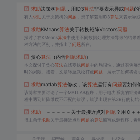
求助
决策树
问题
，用ID3
算法
非要表示异或
问题
的
有人
求助
关于决策树的
问题
，想了解若用ID3
算法
来表示异
求助
KMeans
算法
关于转换矩阵Vectors
问题
探讨了在KMeans
算法
中使用不同数据处理方法导致的结果
种方法的区别，并指出了
问题
所在。
贪心
算法
（内含
问题
求助
）
本文探讨了贪心
算法
在找零钱
问题
中的局限性，通过实例展
时的局限。接着，文章转至武松打虎
问题
，展示了如何将贪
求助
matlab
算法
修改，该
算法
运行有
问题
要如何
该博客主要讨论了一个MATLAB程序，用于电力系统的经济
程中遇到矩阵维度不匹配的错误，错误出现在第38行的初
求助
－－－－－关于最接近点对
问题
？用Ｃ＋
博主急于
求助
关于最接近点对
问题
的
算法
编写或源程序，希
关于我
招贤纳
商务合
寻求报
协议专