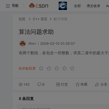
全部
博文收录
A
导航
社区
C++ 语言
帖子详情
算法问题求助
2009-02-10 01:35:07
dbacc
有两个数组，各包含一些整数，求其二者中的最大子
给本帖投票
142
8
打赏
分享
收藏
8 条
回复