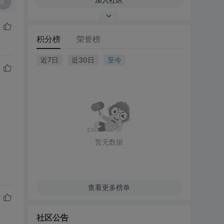
复
积分榜
荣誉榜
近7日
近30日
至今
暂无数据
查看更多榜单
社区公告