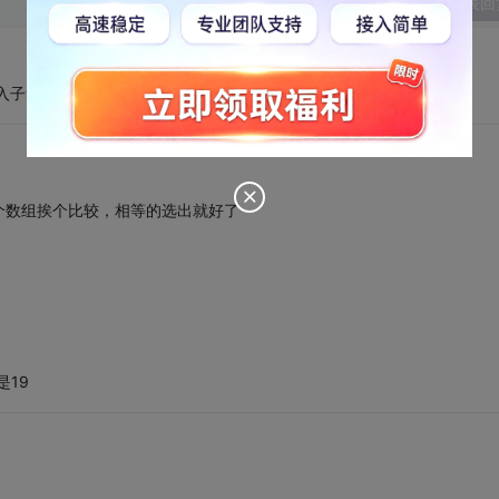
发表回
入子集呀，
个数组挨个比较，相等的选出就好了
都是19