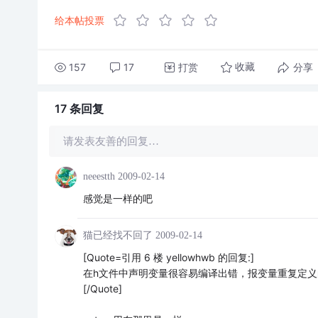
给本帖投票
157
17
打赏
分享
收藏
17 条
回复
请发表友善的回复…
neeestth
2009-02-14
感觉是一样的吧
猫已经找不回了
2009-02-14
[Quote=引用 6 楼 yellowhwb 的回复:]
在h文件中声明变量很容易编译出错，报变量重复定义
[/Quote]