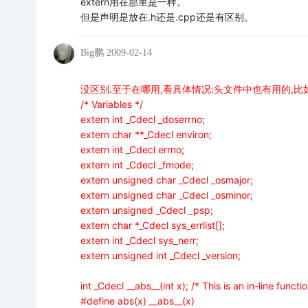
extern用在那里是一样。
但是声明是放在.h还是.cpp还是有区别。
Big鹏
2009-02-14
没区别.至于在哪用,看具体情况:头文件中也有用的,比如
/* Variables */
extern int _Cdecl _doserrno;
extern char **_Cdecl environ;
extern int _Cdecl errno;
extern int _Cdecl _fmode;
extern unsigned char _Cdecl _osmajor;
extern unsigned char _Cdecl _osminor;
extern unsigned _Cdecl _psp;
extern char *_Cdecl sys_errlist[];
extern int _Cdecl sys_nerr;
extern unsigned int _Cdecl _version;
int _Cdecl __abs__(int x); /* This is an in-line functio
#define abs(x) __abs__(x)