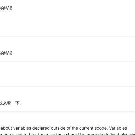
的错误
的错误
以找来看一下。
about variables declared outside of the current scope. Variables
space allocated for them, as they should be properly defined elsewh