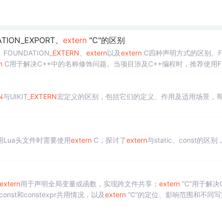
TION_EXPORT、
extern
"C"的区别
FOUNDATION_
EXTERN
、
extern
以及
extern
C四种声明方式的区别。F
n
C用于解决C++中的名称修饰问题。当项目涉及C++编程时，推荐使用F
FOUNDATION_
EXTERN
或
extern
。文章引用了相关博客链接以供深入
N
与UIKIT_
EXTERN
宏定义的区别，包括它们的定义、作用及适用场景，
Lua头文件时需要使用
extern
C，探讨了
extern
与static、const的区别
extern
用于声明全局变量或函数，实现跨文件共享；
extern
“C”用于解决
nst和constexpr共用情况，以及
extern
“C”的定位、影响范围和不同写