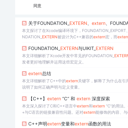
同意
关于FOUNDATION_
EXTERN
、
extern
、FOUNDA
本文探讨了在Xcode编译环境下，FOUNDATION_EXPORT、
NDATION_
EXTERN
被设计为C++兼容的
extern
宏，而
exter
DATION_EXPORT和FOUNDATION_IMPORT，否则可以使用
FOUNDATION_
EXTERN
与UIKIT_
EXTERN
解。
本文详细解析了Xcode开发中常见的FOUNDATION_
EXTER
发者更好地理解并运用这些宏定义。
extern
总结
本文详细解析了C++中的
extern
关键字，解释了为什么在引用
说明了如何正确声明与定义变量。
【C++】
extern
“C“ 和
extern
深度探索
本文深入探讨了C和C++语言中
extern
和
extern
“C”的用法。
+与C语言的链接兼容性问题。还对
extern
能修饰的内容、与co
行了探究。
C++声明
extern
变量和
extern
函数的用法