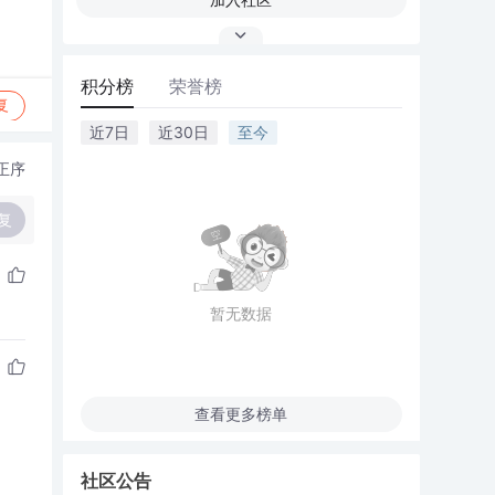
积分榜
荣誉榜
复
近7日
近30日
至今
正序
复
暂无数据
查看更多榜单
社区公告