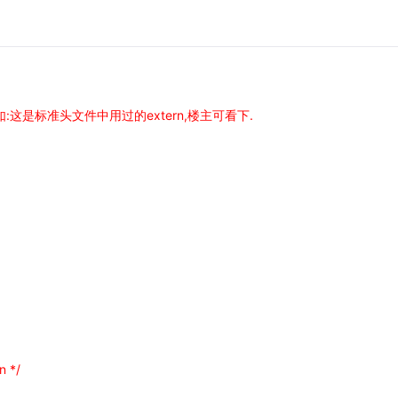
:这是标准头文件中用过的extern,楼主可看下.
n */