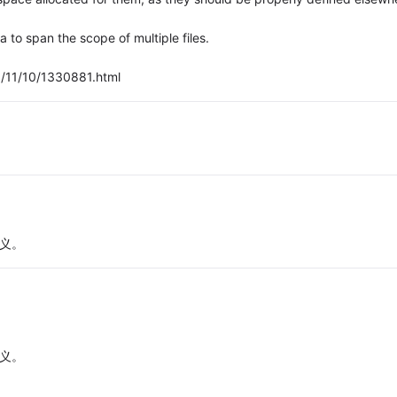
 to span the scope of multiple files.
/11/10/1330881.html
定义。
定义。