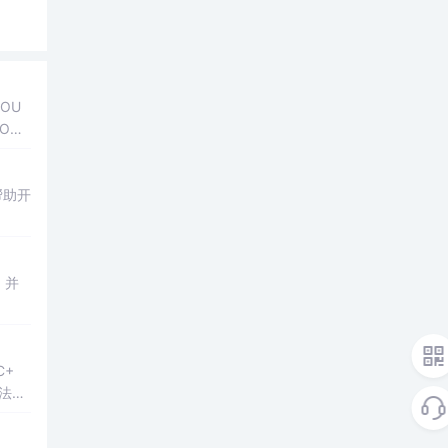
OU
OUN
理
帮助开
，并
C+
法进