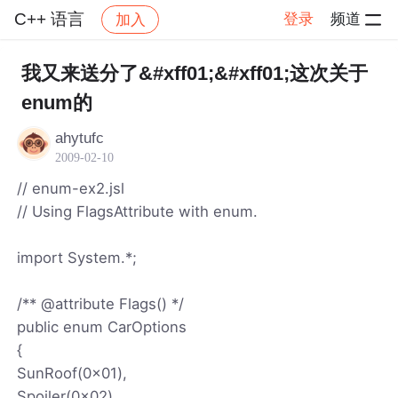
C++ 语言
登录
频道
加入
帖子详情
社区
C++ 语言
我又来送分了&#xff01;&#xff01;这次关于
enum的
ahytufc
2009-02-10
// enum-ex2.jsl
// Using FlagsAttribute with enum.
import System.*;
/** @attribute Flags() */
public enum CarOptions
{
SunRoof(0x01),
Spoiler(0x02),