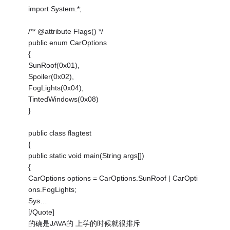
import System.*;
/** @attribute Flags() */
public enum CarOptions
{
SunRoof(0x01),
Spoiler(0x02),
FogLights(0x04),
TintedWindows(0x08)
}
public class flagtest
{
public static void main(String args[])
{
CarOptions options = CarOptions.SunRoof | CarOpti
ons.FogLights;
Sys…
[/Quote]
的确是JAVA的 上学的时候就很排斥