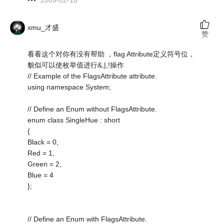
2009-02-10
xmu_才盛
赞
看看这个对你有没有帮助 ，flag Attribute定义符号位，
貌似可以使枚举值进行&,|,!操作
// Example of the FlagsAttribute attribute.
using namespace System;
// Define an Enum without FlagsAttribute.
enum class SingleHue : short
{
Black = 0,
Red = 1,
Green = 2,
Blue = 4
};
// Define an Enum with FlagsAttribute.