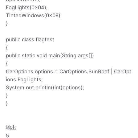
FogLights(0x04),
TintedWindows(0x08)
}
public class flagtest
{
public static void main(String args[])
{
CarOptions options = CarOptions.SunRoof | CarOpt
ions.FogLights;
System.out.println((int)options);
}
}
输出
5