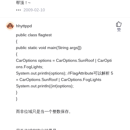
帮顶！~
2009-02-10
hhyttppd
赞
public class flagtest
{
public static void main(String args[])
{
CarOptions options = CarOptions.SunRoof | CarOpti
ons.FogLights;
System.out.println(options); //FlagAttribute可以解析 5
= CarOptions.SunRoof | CarOptions.FogLights
System.out.println((int)options);
}
}
而非位域只是当一个整数保存。