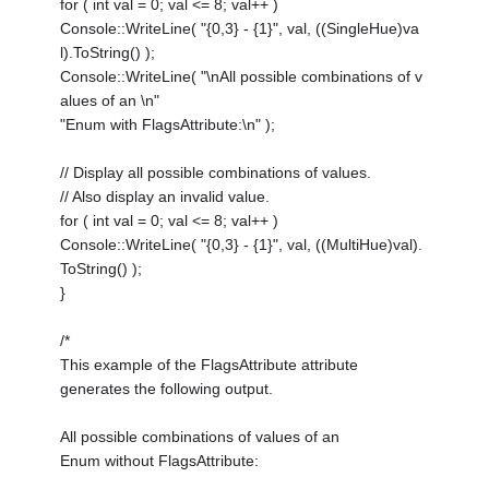
for ( int val = 0; val <= 8; val++ )
Console::WriteLine( "{0,3} - {1}", val, ((SingleHue)va
l).ToString() );
Console::WriteLine( "\nAll possible combinations of v
alues of an \n"
"Enum with FlagsAttribute:\n" );
// Display all possible combinations of values.
// Also display an invalid value.
for ( int val = 0; val <= 8; val++ )
Console::WriteLine( "{0,3} - {1}", val, ((MultiHue)val).
ToString() );
}
/*
This example of the FlagsAttribute attribute
generates the following output.
All possible combinations of values of an
Enum without FlagsAttribute: