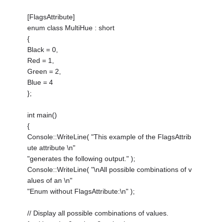
[FlagsAttribute]
enum class MultiHue : short
{
Black = 0,
Red = 1,
Green = 2,
Blue = 4
};
int main()
{
Console::WriteLine( "This example of the FlagsAttrib
ute attribute \n"
"generates the following output." );
Console::WriteLine( "\nAll possible combinations of v
alues of an \n"
"Enum without FlagsAttribute:\n" );
// Display all possible combinations of values.