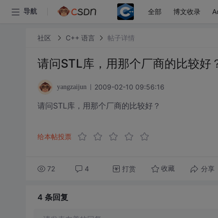
全部
博文收录
A
导航
社区
C++ 语言
帖子详情
请问STL库，用那个厂商的比较好
2009-02-10 09:56:16
yangzaijun
请问STL库，用那个厂商的比较好？
给本帖投票
72
4
打赏
分享
收藏
4 条
回复