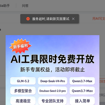
da助手
问答
用AI写
服务超时,请刷新页面重试
？
转发到动态
举报
写回
切换为时间