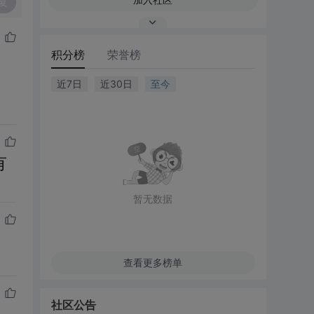
复
积分榜
荣誉榜
近7日
近30日
至今
有
暂无数据
查看更多榜单
社区公告