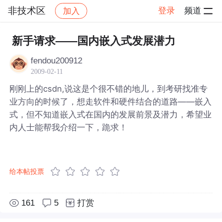
非技术区
登录
频道
加入
帖子详情
社区
非技术区
新手请求——国内嵌入式发展潜力
fendou200912
2009-02-11
刚刚上的csdn,说这是个很不错的地儿，到考研找准专
业方向的时候了，想走软件和硬件结合的道路——嵌入
式，但不知道嵌入式在国内的发展前景及潜力，希望业
内人士能帮我介绍一下，跪求！
给本帖投票
161
5
打赏