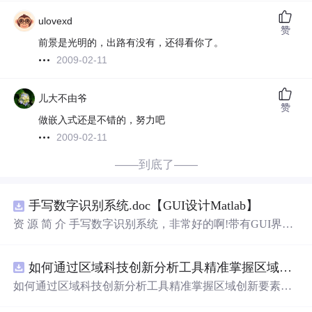
ulovexd
赞
前景是光明的，出路有没有，还得看你了。
2009-02-11
儿大不由爷
赞
做嵌入式还是不错的，努力吧
2009-02-11
——到底了——
手写数字识别系统.doc【GUI设计Matlab】
资 源 简 介 手写数字识别系统，非常好的啊!带有GUI界
面，使用方便! 详 情 说 明 用这个手写数字识别系统，你可
以轻松地识别手写数字。这个系统不仅功能强大，而且还
如何通过区域科技创新分析工具精准掌握区域创新要素分布与产业链融合现状？.docx
带有直观的图形用户界面（GUI），非常容易使用。你只
需要将手写数字输入系统，它将立即给出准确的识别结
如何通过区域科技创新分析工具精准掌握区域创新要素分
果。这个系统可以在各种场景中使用，无论是学校、工作
布与产业链融合现状？
还是日常生活，都能为你提供快速和准确的识别服务。它