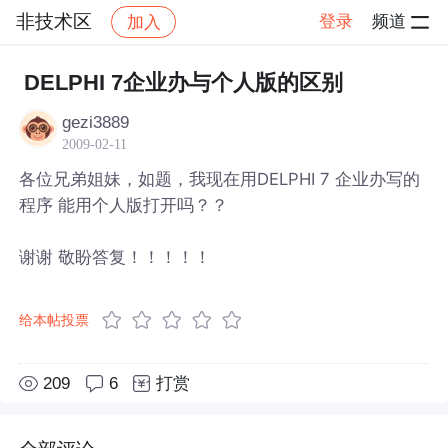
非技术区
登录
频道
加入
帖子详情
社区
非技术区
DELPHI 7企业办与个人版的区别
gezi3889
2009-02-11
各位兄弟姐妹，如题，我现在用DELPHI 7 企业办写的
程序 能用个人版打开吗？？
谢谢 敬盼答复！！！！！
给本帖投票
209
6
打赏