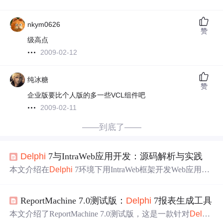
nkym0626
赞
级高点
2009-02-12
纯冰糖
赞
企业版要比个人版的多一些VCL组件吧
2009-02-11
——到底了——
Delphi
7与IntraWeb应用开发：源码解析与实践
本文介绍在
Delphi
7环境下用IntraWeb框架开发Web应用。
先介绍
Delphi
7开发环境，接着阐述IntraWeb框架概念、安
装配置，讲解组件使用方法，包括输入输出、数据感知组
ReportMachine 7.0测试版：
Delphi
7报表生成工具
件等。还涉及源码分析、调试技巧及Web应用资源管理，
助读者掌握关键技能实现
企业
级应用。
本文介绍了ReportMachine 7.0测试版，这是一款针对
Delphi