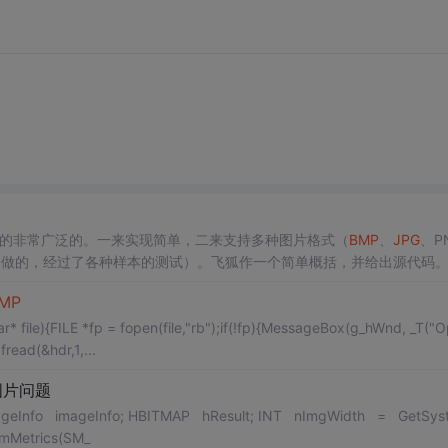
该是用的非常广泛的。一来实现简单，二来支持多种图片格式（
BMP
、
JPG
、P
己做的，经过了各种样本的测试）。飞狐作一个简单概括，并给出源代码。1
件（在Wince 的core licence中就提供此组件），那么下面的都是
MP
ar* file){FILE *fp = fopen(file,"rb");if(!fp){MessageBox(g_hWnd, _T("
read(&hdr,1,...
图片问题
tSystemMetrics(SM_