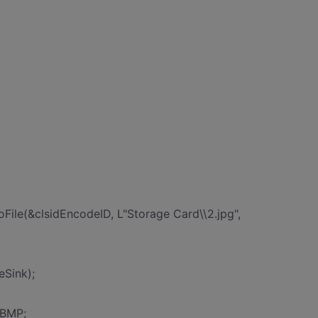
le(&clsidEncodeID, L"Storage Card\\2.jpg",
Sink);
yBMP;