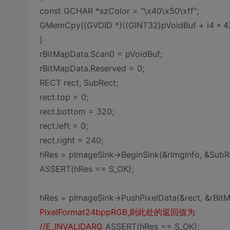
const GCHAR *szColor = "\x40\x50\xff";
GMemCpy((GVOID *)((GINT32)pVoidBuf + i4 * 4),
}
rBitMapData.Scan0 = pVoidBuf;
rBitMapData.Reserved = 0;
RECT rect, SubRect;
rect.top = 0;
rect.bottom = 320;
rect.left = 0;
rect.right = 240;
hRes = pImageSink->BeginSink(&rImgInfo, &SubR
ASSERT(hRes == S_OK);
hRes = pImageSink->PushPixelData(&rect, &rBit
PixelFormat24bppRGB,则此处的返回值为
//E_INVALIDARG
ASSERT(hRes == S_OK);