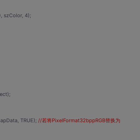
 szColor, 4);
ect);
MapData, TRUE);
//若将PixelFormat32bppRGB替换为