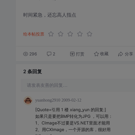
时间紧急，还忘高人指点
给本帖投票
296
2
打赏
分享
收藏
2 条
回复
请发表友善的回复…
yuanhong2910
2009-02-12
[Quote=引用 1 楼 xiang_yun 的回复:]
如果只是要把BMP转化为JPG ，可以用：
1、CImage不过要是VS.NET里面才能用
2、用CXImage，一个开源的库，很好用