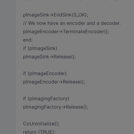
pImageSink->EndSink(S_OK);
// We now have an encoder and a decoder.
pImageEncoder->TerminateEncoder();
end:
if (pImageSink)
pImageSink->Release();
if (pImageEncoder)
pImageEncoder->Release();
if (pImagingFactory)
pImagingFactory->Release();
CoUninitialize();
return (TRUE);