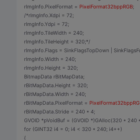
rImgInfo.PixelFormat =
PixelFormat32bppRGB
;
/*rImgInfo.Xdpi = 72;
rImgInfo.Ydpi = 72;
rImgInfo.TileWidth = 240;
rImgInfo.TileHeight = 320;*/
rImgInfo.Flags = SinkFlagsTopDown | SinkFlagsFu
rImgInfo.Width = 240;
rImgInfo.Height = 320;
BitmapData rBitMapData;
rBitMapData.Height = 320;
rBitMapData.Width = 240;
rBitMapData.PixelFormat =
PixelFormat32bppRG
rBitMapData.Stride = 240 * 4;
GVOID *pVoidBuf = (GVOID *)GAlloc(320 * 240 *
for (GINT32 i4 = 0; i4 < 320 * 240; i4++)
{