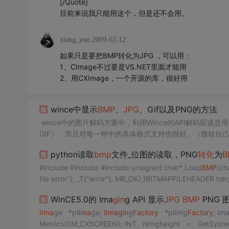
[/Quote]
目前来说我只能用这个，但是还不会用。
xiang_yun
2009-02-12
如果只是要把BMP转化为JPG ，可以用：
1、CImage不过要是VS.NET里面才能用
2、用CXImage，一个开源的库，很好用
wince中显示
BMP
、
JPG
、Gif以及PNG的方法
wince中的图片解码方案中，利用Wince的API解码应
GIF），而且对每一种中的具体格式支持也很好。（微软自
保操作系统中加入了组件，如果没有
COM
存储和Image的组
python读取
bmp
文件_位图的读取，PNG
转化
为
B
#include #include #include unsigned char* Load
BMP
(ch
file error"), _T("error"), MB_OK);}BITMAPFILEHEADER hdr;f
WinCE5.0的 Ima
gin
g API 显示
JPG
BMP
PNG 
IIma
ge *p
IIma
ge;
IIma
gin
g
Factory
*pIImg
Factory
; ImageInfo imageInfo; HBITMAP hResult; INT nImgWidth = GetSystem
Metrics(SM_CXSCREEN); INT nImgheight = Ge