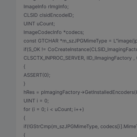
ImageInfo rImgInfo;
CLSID clsidEncodeID;
UINT uCount;
ImageCodecInfo *codecs;
const GTCHAR *m_szJPGMimeType = L"image/jp
if(S_OK != CoCreateInstance(CLSID_ImagingFact
CLSCTX_INPROC_SERVER, IID_IImagingFactory , 
{
ASSERT(0);
}
hRes = pImagingFactory->GetInstalledEncoders(
UINT i = 0;
for (i = 0; i < uCount; i++)
{
if(!GStrCmp(m_szJPGMimeType, codecs[i].Mime
{