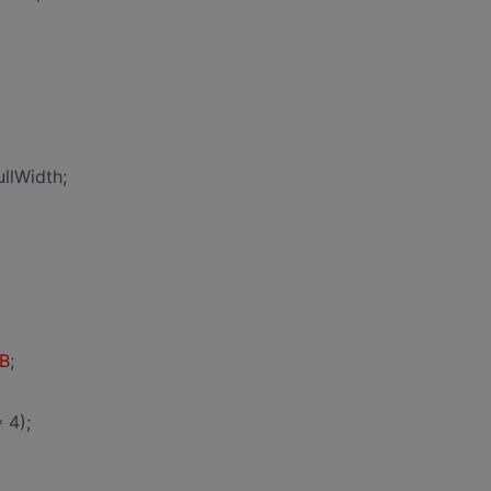
llWidth;
B
;
 4);