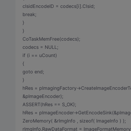
clsidEncodeID = codecs[i].Clsid;
break;
}
}
CoTaskMemFree(codecs);
codecs = NULL;
if (i == uCount)
{
goto end;
}
hRes = pImagingFactory->CreateImageEncoderToFi
&pImageEncoder);
ASSERT(hRes == S_OK);
hRes = pImageEncoder->GetEncodeSink(&pImage
ZeroMemory( &rImgInfo , sizeof( ImageInfo ) );
rImgInfo.RawDataFormat = ImageFormatMemor