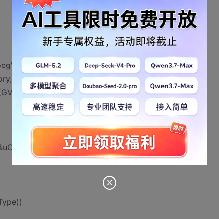
eg";
ory, NULL,
(GVOID **)&pImagingFactory))
&uCount, &codecs);
Type))