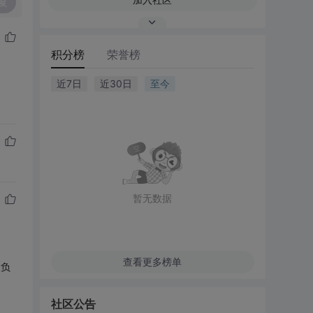
复
积分榜
荣誉榜
近7日
近30日
至今
暂无数据
查看更多榜单
仅负
社区公告