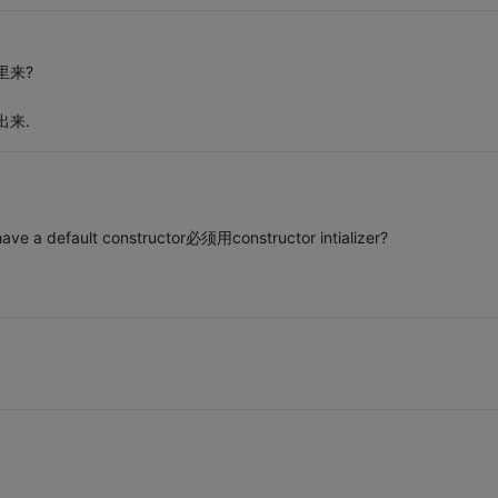
里来?
来.
ve a default constructor必须用constructor intializer?