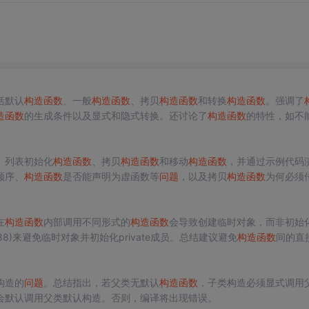
括默认
构造函数
、一般
构造函数
、拷贝
构造函数
和转换
构造函数
。强调了
造函数
的生成条件以及显式和隐式转换。还讨论了
构造函数
的特性，如不
的=default语法和
构造函数
的访问权限控制。
、列表初始化
构造函数
、拷贝
构造函数
和移动
构造函数
，并通过示例代码
顺序、
构造函数
是否能声明为虚函数等
问题
，以及拷贝
构造函数
为何必须
在
构造函数
内部调用不同形式的
构造函数
会导致创建临时对象，而非初始
888)来避免临时对象并初始化private成员。总结建议避免
构造函数
间的直
构造的
问题
。总结指出，若父类无默认
构造函数
，子类构造必须显式调用
会默认调用父类默认构造。否则，编译将出现错误。