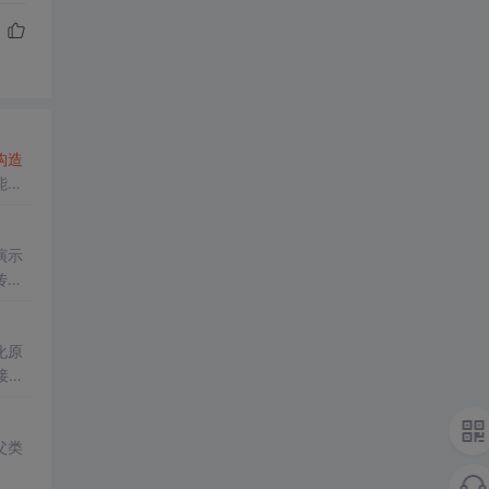
构造
能为c
演示
传引
化原
接调
父类