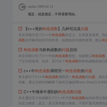
taodm
2009-02-12
规定，就是规定，不再需要理由。
【c++类的
构造函数
】几种写法及
问题
本文详细介绍了C++中
构造函数
的定义、分类及其使用，包
函数
在对象初始化中的作用，如初始化列表的使用、默认
构
onst，以及内联和非内联函数定义的区别。最后提到了C++11中
构造函数
与析构函数的
问题
总结
本文详细介绍了C++中的
构造函数
类型，包括默认
构造函数
了它们的使用。此外，还讨论了
构造函数
和析构函数的执行
用。最后，阐述了何时会自动生成默认
构造函数
的情况。
c++中
构造函数
调用另一
构造函数
的
问题
本文探讨了C++中
构造函数
调用另一
构造函数
的
问题
，指出
对象。通过示例代码解释了如何正确使用new (this)CLS(8
用，除非使用placement new。
C++中继承中遇到的
构造函数
问题
本文通过五个实例探讨了C++中子类
构造函数
如何处理父类
自定义构造；反之，若父类有默认构造，子类不显式调用也