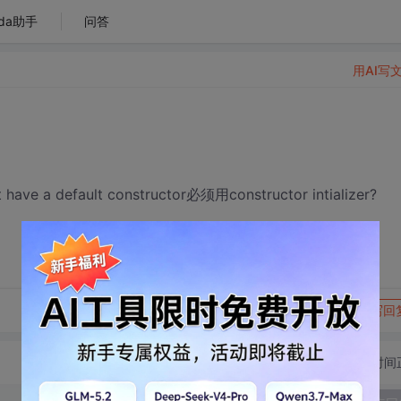
da助手
问答
用AI写
have a default constructor必须用constructor intializer?
转发到动态
举报
写回
切换为时间