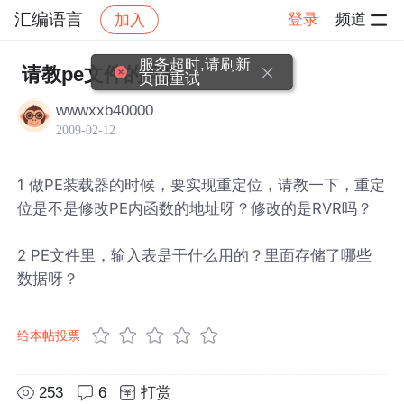
汇编语言
登录
频道
加入
帖子详情
社区
汇编语言
服务超时,请刷新
请教pe文件的问题
页面重试
wwwxxb40000
2009-02-12
1 做PE装载器的时候，要实现重定位，请教一下，重定
位是不是修改PE内函数的地址呀？修改的是RVR吗？
2 PE文件里，输入表是干什么用的？里面存储了哪些
数据呀？
给本帖投票
253
6
打赏