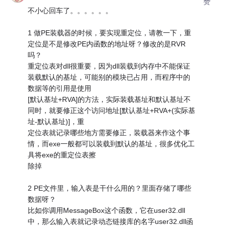
赞
不小心回车了。。。。。。
1 做PE装载器的时候，要实现重定位，请教一下，重
定位是不是修改PE内函数的地址呀？修改的是RVR
吗？
重定位表对dll很重要，因为dll装载到内存中不能保证
装载默认的基址，可能别的模块已占用，而程序中的
数据等的引用是使用
[默认基址+RVA]的方法，实际装载基址和默认基址不
同时，就要修正这个访问地址[默认基址+RVA+(实际基
址-默认基址)]，重
定位表就记录哪些地方需要修正，装载器来作这个事
情，而exe一般都可以装载到默认的基址，很多优化工
具将exe的重定位表擦
除掉
2 PE文件里，输入表是干什么用的？里面存储了哪些
数据呀？
比如你调用MessageBox这个函数，它在user32.dll
中，那么输入表就记录动态链接库的名字user32.dll函