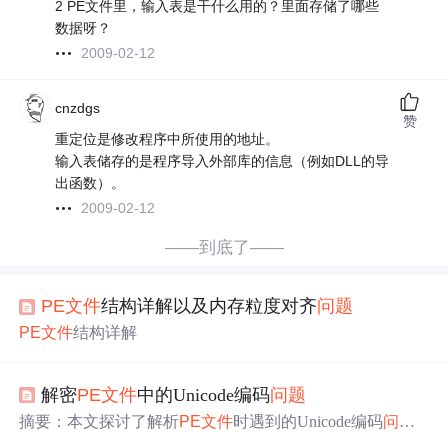
2 PE文件里，输入表是干什么用的？里面存储了哪些
数据呀？
2009-02-12
cnzdgs
赞
重定位是修改程序中所使用的地址。
输入表储存的是程序导入外部库的信息（例如DLL的导
出函数）。
2009-02-12
——到底了——
PE
文件
结构详解以及内存粒度对齐
问题
PE
文件
结构详解
解密
PE
文件
中的Unicode编码
问题
摘要：本文探讨了解析
PE
文件
时遇到的Unicode编码
问题
及其解决方案。当使用Python的
pe
file库读取
PE
文件
节名称