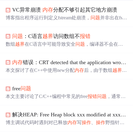
VC异常崩溃
内存
分配不够引起其它地方崩溃
博客指出程序运行到定义fstream处崩溃，
问题
并非出在fstre
am定义处，而是由其他地方
内存
越界
等
问题
导致，且在
内
存
操作
处未出现异常
报错
。
问题
：C语言
越界
访问数组不
报错
数组
越界
在C语言中可能导致安全
问题
，编译器不会在所
有情况下
报错
。尽管可能会在运行时出错，数组
越界
赋值
会写入相邻
内存
，覆盖其他数据。示例代码展示了即使在
内存
错误：CRT detected that the application wrote to memory after end of heap buffer
GCC4.8.1版本下，Ubuntu12.04系统上，
越界
操作
也不会
报
错
，强调了这个
问题
的隐患。,
本文探讨了在C++中使用new分配
内存
后，由于数组
越界
操
作
导致的
内存
越界
问题
，以及由此引发的delete
报错
现象。
通过具体实例分析了如何定位
问题
并解决。
free
问题
本文主要讨论了C/C++编程中常见的free
报错
问题
，通常这
种错误源于
内存
越界
操作
。具体而言，当为缓冲区分配了
特定数量的
内存
后，如果向该缓冲区写入的数据超过了分
解决HEAP: Free Heap block xxx modified at xxx after it was freed
配的
内存
大小，则会导致
越界
，并在释放
内存
时引发错
误。
博主调试代码时遇到对已释放
内存
写
操作
、
操作
野指针
问
题
，该
问题
非必现。经排查，并非因delete对象后再
操作
地