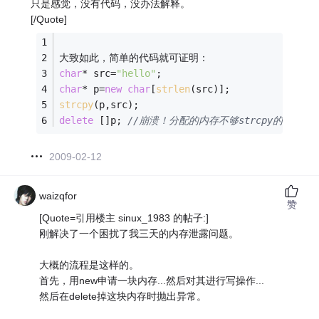
只是感觉，没有代码，没办法解释。
[/Quote]
大致如此，简单的代码就可证明：
char
* src=
"hello"
;
char
* p=
new
char
[
strlen
(src)];
strcpy
(p,src);
delete
 []p; 
//崩溃！分配的内存不够strcpy的，记
2009-02-12
waizqfor
赞
[Quote=引用楼主 sinux_1983 的帖子:]
刚解决了一个困扰了我三天的内存泄露问题。
大概的流程是这样的。
首先，用new申请一块内存...然后对其进行写操作...
然后在delete掉这块内存时抛出异常。