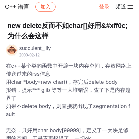
C++ 语言
登录
频道
加入
帖子详情
社区
C++ 语言
new delete反而不如char[]好用&#xff0c;
为什么会这样
succulent_lily
2009-02-12
在c++某个类的函数中开辟一块内存空间，存放网络上
传送过来的rss信息
用char *body=new char()，存完后delete body
报错，提示*** glib 等等一大堆错误，查了下是内存越
界了
如果不delete body，则直接就出现了segmentation f
ault
无奈，只好用char body[99999]，定义了一大块足够
用的空间，于是不再报错了，一切ok