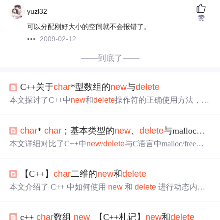
yuzl32
赞
可以分配刚好大小的空间就不会报错了。
2009-02-12
——到底了——
C++关于
char
*型数组的
new
与
delete
本文探讨了C++中
new
和
delete
操作符的正确使用方法，强
调了对于
new
分配的内存必须用对应的
delete
释放以避免
内存泄漏。同时介绍了字符串字面量在内存中的存储位置
char
*
char
；基本类型的
new
、
delete
与malloc、free；
及其特性。
本文详细对比了C++中
new
/
delete
与C语言中malloc/free的
区别及使用细节，包括内存分配、初始化、异常处理等方
面，并强调了指针管理的重要性。
【C++】
char
二维的
new
和
delete
本文介绍了 C++ 中如何使用
new
和
delete
进行动态内存
分配与释放，包括一维字符指针数组的创建与释放，以及
二维字符指针数组的创建与释放过程。
c++
char
数组
new
_【C++札记】
new
和
delete