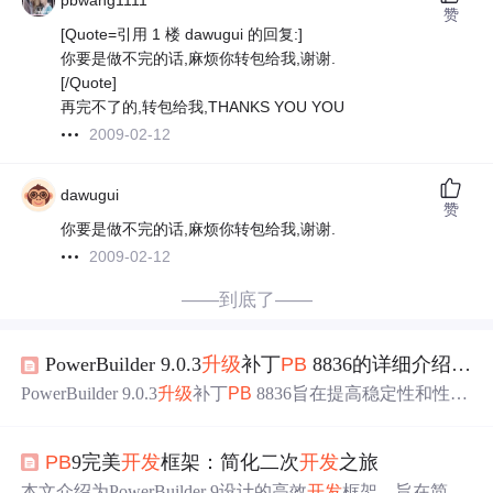
pbwang1111
赞
[Quote=引用 1 楼 dawugui 的回复:]
你要是做不完的话,麻烦你转包给我,谢谢.
[/Quote]
再完不了的,转包给我,THANKS YOU YOU
2009-02-12
dawugui
赞
你要是做不完的话,麻烦你转包给我,谢谢.
2009-02-12
——到底了——
PowerBuilder 9.0.3
升级
补丁
PB
8836的详细介绍与指南
PowerBuilder 9.0.3
升级
补丁
PB
8836旨在提高稳定性和性
能。它对PowerBuilder 9.0.3的关键组件和框架更新，提升
开发
效率、优化性能、修复错误和安全漏洞，增强兼容性
PB
9完美
开发
框架：简化二次
开发
之旅
和用户体验，强化安全性并添加新功能，如数据库迁移、
数据分析和移动应用
开发
支持。
本文介绍为PowerBuilder 9设计的高效
开发
框架，旨在简化