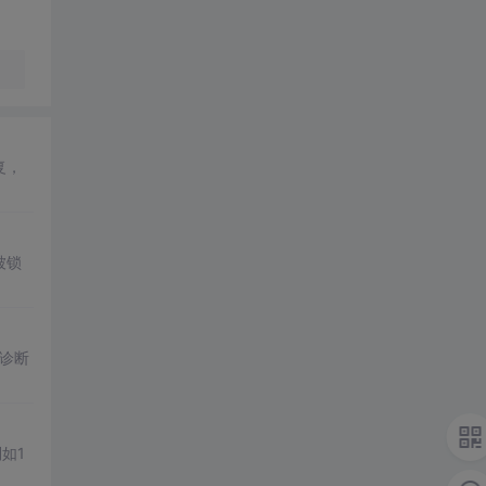
复，
被锁
能诊断
如1