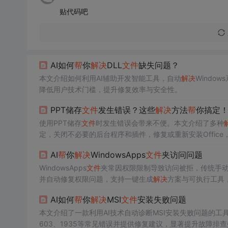
贴代码吧
AI如何
帮
你
解决
DLL
文件
缺失问题？
本文介绍如何利用AI辅助开发智能工具，自动
解决
Window
降低用户技术门槛，提升修复效率与安全性。
PPT储存
文件
发生错误？这些
解决
方法
帮
你搞定
使用PPT储存
文件
时发生错误会带来不便。本文介绍了多种
定，关闭不必要的后台程序和插件，修复或重新安装Office
AI
帮
你
解决
WindowsApps
文件
夹访问问题
WindowsApps
文件
夹常因权限限制导致访问被拒，传统手动修
并自动修复权限问题，支持一键生成
解决
方案与可执行工具
AI如何
帮
你
解决
MSI
文件
安装失败问题
本文介绍了一款利用AI技术自动诊断MSI安装失败问题的工
603、1935等常见错误并提供修复建议，显著提升故障排