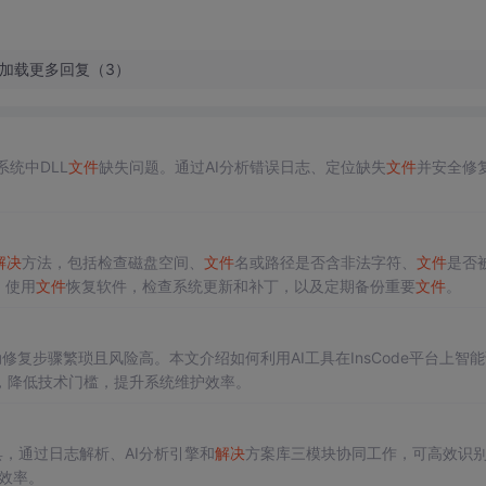
加载更多回复（3）
s系统中DLL
文件
缺失问题。通过AI分析错误日志、定位缺失
文件
并安全修
！
解决
方法，包括检查磁盘空间、
文件
名或路径是否含非法字符、
文件
是否
，使用
文件
恢复软件，检查系统更新和补丁，以及定期备份重要
文件
。
复步骤繁琐且风险高。本文介绍如何利用AI工具在InsCode平台上智
，降低技术门槛，提升系统维护效率。
具，通过日志解析、AI分析引擎和
解决
方案库三模块协同工作，可高效识别
查效率。