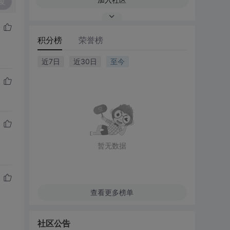
复
积分榜
荣誉榜
近7日
近30日
至今
暂无数据
查看更多榜单
社区公告