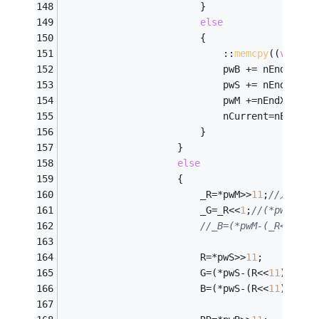
						}
else
						{
							::
memcpy
((
void
*)
							pwS += nEndX-nC
							pwM +=nEndX-nCu
							nCurrent=nEndX;
						}
					}
else
					{						
						_R=*pwM>>
11
;
//只保留
						_G=_R<<
1
;
//(*pwM-(_R
//_B=(*pwM-(_R<<11)-
						R=*pwS>>
11
;
						G=(*pwS-(R<<
11
))>>
5
;
						B=(*pwS-(R<<
11
)-(G<<