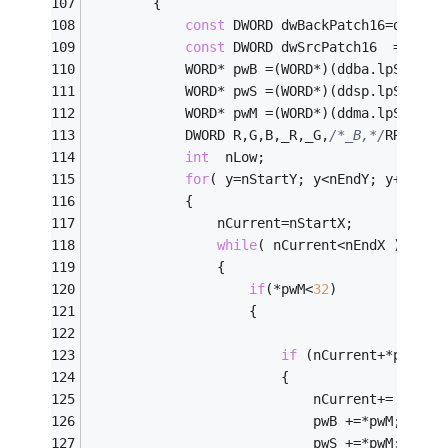
		{	
const
 DWORD dwBackPatch16=ddba.l
const
 DWORD dwSrcPatch16  =ddsp.
			WORD* pwB =(WORD*)(ddba.lpSurfa
			WORD* pwS =(WORD*)(ddsp.lpSurfa
			WORD* pwM =(WORD*)(ddma.lpSurfa
			DWORD R,G,B,_R,_G,
/*_B,*/
RR,GG,B
int
  nLow;
for
( y=nStartY; y<nEndY; y++ )
			{
				nCurrent=nStartX;
while
( nCurrent<nEndX )
				{
if
(*pwM<
32
)
					{
if
 (nCurrent+*pwM<nE
						{
							nCurrent+= *pwM;
							
							pwS +=*pwM;