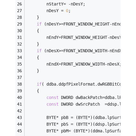
		nStartY= -nDesY;
		nDesY = 
0
;		
	}
if
 (nDesY>=FRONT_WINDOW_HEIGHT-nEndY)
	{
		nEndY=FRONT_WINDOW_HEIGHT-nDesY;
	}
if
 (nDesX>=FRONT_WINDOW_WIDTH-nEndX)
	{
		nEndX=FRONT_WINDOW_WIDTH-nDesX;
	}
if
( ddba.ddpfPixelFormat.dwRGBBitCount =
	{
const
 DWORD dwBackPatch=ddba.lPitch;
const
 DWORD dwSrcPatch  =ddsp.lPitch
		BYTE* pbB = (BYTE*)(ddba.lpSurface)+
		BYTE* pbS = (BYTE*)(ddsp.lpSurface)+
		BYTE* pbM= (BYTE*)(ddma.lpSurface)+n