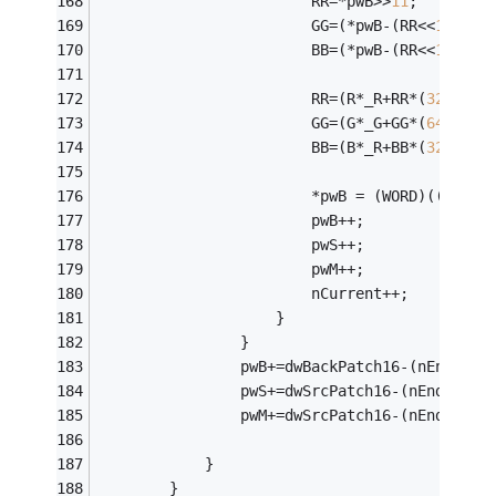
						RR=*pwB>>
11
;
						GG=(*pwB-(RR<<
11
))>>
						BB=(*pwB-(RR<<
11
)-(G
						RR=(R*_R+RR*(
32
-_R))
						GG=(G*_G+GG*(
64
-_G))
						BB=(B*_R+BB*(
32
-_R))
						*pwB = (WORD)((RR<<
1
						pwB++;
						pwS++;
						pwM++;
						nCurrent++;
					}
				}
				pwB+=dwBackPatch16-(nEndX-nS
				pwS+=dwSrcPatch16-(nEndX-nSt
				pwM+=dwSrcPatch16-(nEndX-nSt
			} 
		}