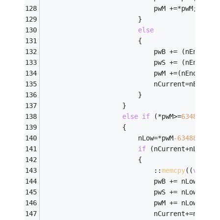
							pwM +=*pwM;
						}
else
						{
							pwS += (nEndX-
							pwM +=(nEndX-nC
							nCurrent=nEndX;
						}
					}
else
if
 (*pwM>=
63488
)
//3
					{
						nLow=*pwM
-63488
;
if
 (nCurrent+nLow<nE
						{
							::
memcpy
((
void
*)
					
							pwS += nLow;
							pwM += nLow;
							nCurrent+=nLow;