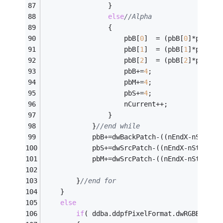
				}
else
//Alpha
				{
					pbB[
0
]  = (pbB[
0
]*pbM[
1
]
					pbB[
1
]  = (pbB[
1
]*pbM[
1
]
					pbB[
2
]  = (pbB[
2
]*pbM[
1
]
					pbB+=
4
;
					pbM+=
4
;
					pbS+=
4
;
					nCurrent++;	
				}
			}
//end while
			pbB+=dwBackPatch-((nEndX-nStartX
			pbS+=dwSrcPatch-((nEndX-nStartX)
			pbM+=dwSrcPatch-((nEndX-nStartX)
		}
//end for
	}
else
if
( ddba.ddpfPixelFormat.dwRGBBitCou