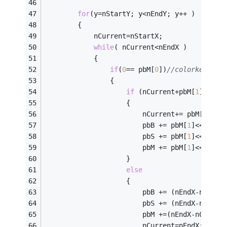
for
(y=nStartY; y<nEndY; y++ )
		{
			nCurrent=nStartX;
while
( nCurrent<nEndX )
			{
if
(
0
== pbM[
0
])
//colorkey
				{
if
 (nCurrent+pbM[
1
]<nEnd
					{
						nCurrent+= pbM[
1
];
						pbB += pbM[
1
]<<
2
;
						pbS += pbM[
1
]<<
2
;
						pbM += pbM[
1
]<<
2
;
					}
else
					{
						pbB += (nEndX-nCurr
						pbS += (nEndX-nCurr
						pbM +=(nEndX-nCurren
						nCurrent=nEndX;