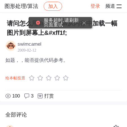
图形处理/算法
登录
频道
加入
帖子详情
社区
图形处理/算法
服务超时,请刷新
请问怎么用drectdraw从内存中加载一幅
页面重试
图片到屏幕上&#xff1f;
swimcamel
2009-02-12
如题，，能否提供代码参考。
给本帖投票
100
3
打赏
全部评论