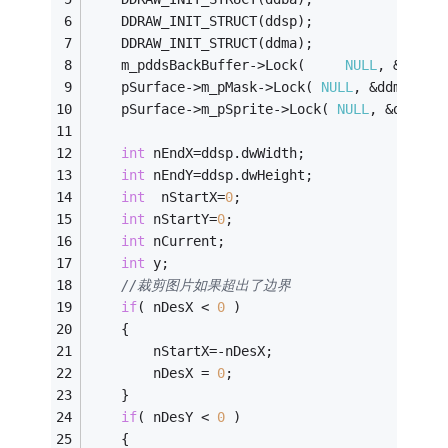
	DDRAW_INIT_STRUCT(ddsp);
	DDRAW_INIT_STRUCT(ddma);
	m_pddsBackBuffer->Lock(     
NULL
, &ddba,
	pSurface->m_pMask->Lock( 
NULL
, &ddma, DD
	pSurface->m_pSprite->Lock( 
NULL
, &ddsp, 
int
 nEndX=ddsp.dwWidth;
int
 nEndY=ddsp.dwHeight;
int
	 nStartX=
0
;
int
 nStartY=
0
;
int
 nCurrent;
int
 y;
//裁剪图片如果超出了边界
if
( nDesX < 
0
 )
	{
		nStartX=-nDesX;
		nDesX = 
0
;		
	}
if
( nDesY < 
0
 )
	{