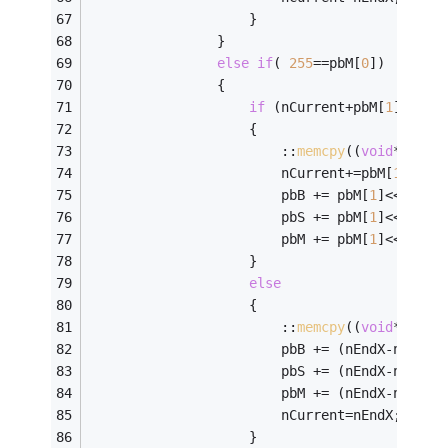
					}
				}
else
if
( 
255
==pbM[
0
])
				{	
if
 (nCurrent+pbM[
1
]<nEnd
					{
						::
memcpy
((
void
*)pbB,
						nCurrent+=pbM[
1
];
						pbB += pbM[
1
]<<
2
;
						pbS += pbM[
1
]<<
2
;
						pbM += pbM[
1
]<<
2
;
					}
else
					{
						::
memcpy
((
void
*)pbB,
						pbB += (nEndX-nCurr
						pbS += (nEndX-nCurr
						pbM += (nEndX-nCurr
						nCurrent=nEndX;
					}