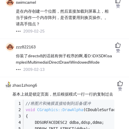
swimcamel
赞
是在内存创建一个位图，然后直接加载到屏幕上，相
当于操作一个内存阵列，是否需要用到换页操作。。
请高手指点？
2009-02-25
zzz822163
赞
你装了directx8的话就有例子程序的啊,看D:\DXSDK\sa
mples\Multimedia\DirectDraw\WindowedMode
2009-02-13
zhao1zhong6
赞
基本上就是锁定页面，然后根据模式一行一行的复制过去
//将图片和掩膜直接绘制到后备缓冲
void
CGraphics::DrawAlpha
(CDoubleSurface* pS
{
	DDSURFACEDESC2 ddba,ddsp,ddma;
	DDRAW_INIT_STRUCT(ddba);