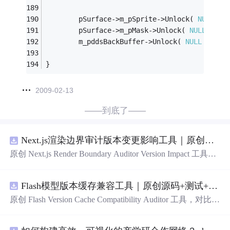
		pSurface->m_pSprite->Unlock( 
NULL
 );
		pSurface->m_pMask->Unlock( 
NULL
 );
		m_pddsBackBuffer->Unlock( 
NULL
 );
}
2009-02-13
——到底了——
Next.js渲染边界审计版本变更影响工具｜原创源码+测试+离线报告
原创 Next.js Render Boundary Auditor Version Impact 工具，
围绕“建立服务端组件、客户端组件、数据获取、缓存和交
互边界图，识别错误跨界依赖”的结果，对比两个版本的输
Flash模型版本缓存兼容工具｜原创源码+测试+离线报告
入约定、规则参数、结果结构和风险项，识别变更影响。
压缩包包含完整源码、3 项自动化测试、可复现合成示
原创 Flash Version Cache Compatibility Auditor 工具，对比两
例、离线 HTML/JSON/SVG 报告、1080×720 真实运行效
个Flash模型版本的前缀规范、缓存键、Tokenizer、命
中
率
果图、README、运行说明、功能清单、MIT License 及
和重建成本。压缩包包含完整源码、3 项自动化测试、可
原创与授权声明。运行时零第三方依赖，不包含热点产品