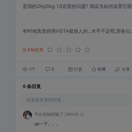
是我的OllyDbg 1.0设置的问题? 我应当如何设置它呢
有时候真觉得用VISTA挺烦人的...水平不足吧,望各位大
给本帖投票
171
9
打赏
分享
收藏
9 条
回复
请发表友善的回复…
平台想钱想疯了
2009-05-12
up一下。。。