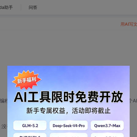
da助手
问答
用AI写
32汇编程序的时候我发现一旦程序调用了 GetOpenFileName 这个AP
 没有问题...