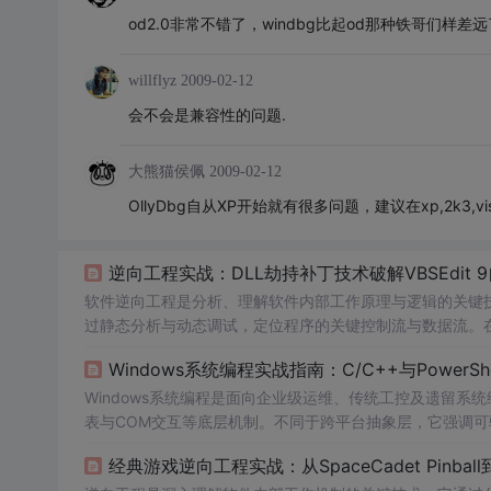
od2.0非常不错了，windbg比起od那种铁哥们样差远
willflyz
2009-02-12
会不会是兼容性的问题.
大熊猫侯佩
2009-02-12
OllyDbg自从XP开始就有很多问题，建议在xp,2k3,vis
逆向工程实战：DLL劫持补丁技术破解VBSEdit 
软件逆向工程是分析、理解软件内部工作原理与逻辑的关键
过静态分析与动态调试，定位程序的关键控制流与数据流。
性（如大小、哈希值）来防止被非法修改，这为逆向工程带来了
Windows系统编程实战指南：C/C++与PowerS
过加载伪造的代理DLL，在程序启动初期获得控制权，从而
其非侵入性、灵活性与
Windows系统编程是面向企业级运维、传统工控及遗留系统
表与COM交互等底层机制。不同于跨平台抽象层，它强调可
重定向、Session 0隔离引发的GUI交互失败、或CoInitiali
经典游戏逆向工程实战：从SpaceCadet Pinba
问题
。这类知识无法从通用教程获取，而高度依赖真实场景复现