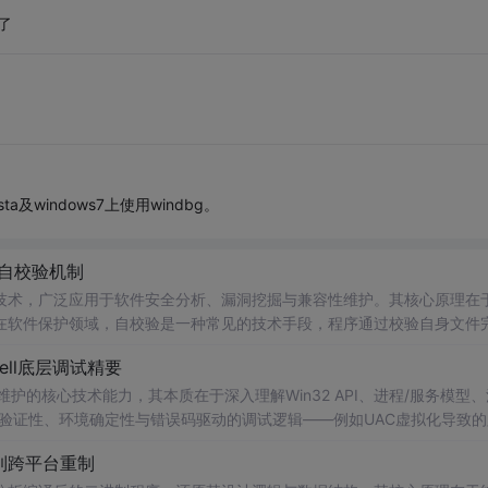
了
ta及windows7上使用windbg。
9自校验机制
技术，广泛应用于软件安全分析、漏洞挖掘与兼容性维护。其核心原理在
在软件保护领域，自校验是一种常见的技术手段，程序通过校验自身文件
挑战。DLL劫持技术巧妙地利用了Windows系统的DLL搜索顺序漏洞
hell底层调试精要
在内存中动态修改程序逻辑，实现无文件修改的补丁注入。这种技术价值
维护的核心技术能力，其本质在于深入理解Win32 API、进程/服务模型
验证性、环境确定性与错误码驱动的调试逻辑——例如UAC虚拟化导致的
zeEx在服务线程中静默返回RPC_E_CHANGED_MODE（0x80010106）
ll到跨平台重制
、ETW日志分析与ProcM