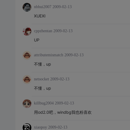
nbhui2007
2009-02-13
XUEXI
cppzhentan
2009-02-13
UP
attributemismatch
2009-02-13
不懂，up
netsocket
2009-02-13
不懂，up
killbug2004
2009-02-13
用od2.0吧，windbg我也粉喜欢
xiaopoy
2009-02-13