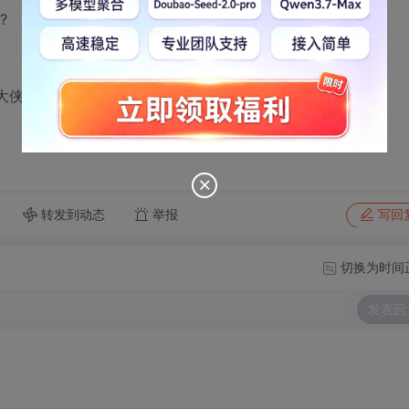
?
侠赐教啊...
转发到动态
举报
写回
切换为时间
发表回