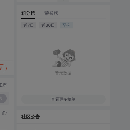
积分榜
荣誉榜
近7日
近30日
至今
复
暂无数据
正序
复
查看更多榜单
社区公告