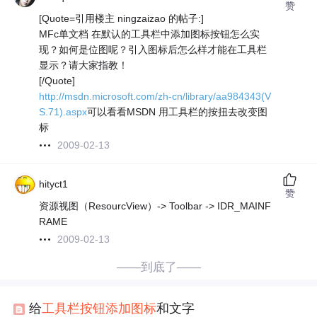
赞
[Quote=引用楼主 ningzaizao 的帖子:]
MFc单文档 在默认的工具栏中添加图标按钮怎么实
现？如何是位图呢？引入图标后怎么样才能在工具栏
显示？请大家指教！
[/Quote]
http://msdn.microsoft.com/zh-cn/library/aa984343(V
S.71).aspx
可以看看MSDN 用工具栏的按扭去改变图
标
2009-02-13
hityct1
赞
资源视图（ResourcView）-> Toolbar -> IDR_MAINF
RAME
2009-02-13
——到底了——
给
工具栏
按钮
添加
图标
和文字