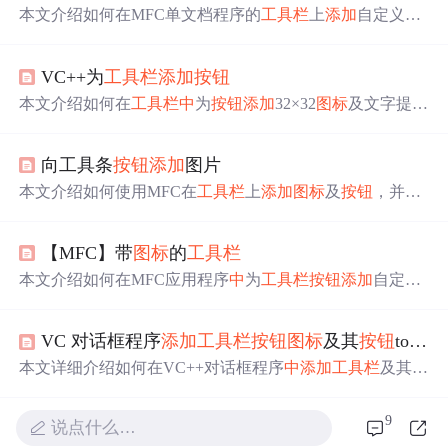
本文介绍如何在MFC单文档程序的
工具栏
上
添加
自定义
图
标
及
按钮
文字提示，包括资源准备、
工具栏
编辑器使用、
代码
实现
等步骤，并确保
工具栏
可用。
VC++为
工具栏
添加
按钮
本文介绍如何在
工具栏
中
为
按钮
添加
32×32
图标
及文字提
示，包括资源准备、编辑
工具栏
、
添加
图标
和文字等步
骤，并
实现
按钮
的可用性。
向工具条
按钮
添加
图片
本文介绍如何使用MFC在
工具栏
上
添加
图标
及
按钮
，并设
置
按钮
属性。通过创建自定义
工具栏
，加载
图标
资源，
实
现
按钮
的启用状态更新。
【MFC】带
图标
的
工具栏
本文介绍如何在MFC应用程序
中
为
工具栏
按钮
添加
自定义
图标
。通过创建图像列表并将其与
工具栏
关联，
实现
工具
栏
按钮
显示图像的功能。文
中
详细介绍了开发步骤及关键
VC 对话框程序
添加
工具栏
按钮
图标
及其
按钮
tooltip
代码。
本文详细介绍如何在VC++对话框程序
中
添加
工具栏
及其
按
钮
图标
，并
实现
tooltip提示功能。从资源
添加
到代码
实现
，
再到最终效果展示，帮助读者轻松掌握技巧。
9
说点什么…