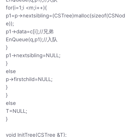
for(i=1;i <m;i++){
p1=p->nextsibling=(CSTree)malloc(sizeof(CSNod
e));
p1->data=c[i];//兄弟
EnQueue(q,p1);//入队
}
p1->nextsibling=NULL;
}
else
p->firstchild=NULL;
}
}
else
T=NULL;
}
void InitTree(CSTree &T);