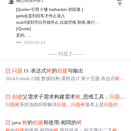
猫已经找不回了
赞
[Quote=引用 3 楼 baihacker 的回复:]
gets会直到回车才停止读入
scanf读到空白符就停止,比如空格,制表,换行...
[/Quote]
是的。。
2009-02-14
——到底了——
问题
O: 表达式
树
的
创建
与输出
2024.6 hnust 23级 数据结构 课程设计 第十五题 表达式
树
的
创建
与输出
创建
父需求子需求构建需求
树
_思维工具，
问题
树
系
问题
树
系统地组织和解决
问题
。
问题
树
基本上是
问题
的地
图。它们为您提供了一种清晰而系统的方式来解决您需要
解决的
问题
。它们可以帮助您将大
问题
分解为更小，更易
java
树
的
创建
和使用-相同的
树
于管理的
问题
，并确定
问题
的某些部分的优先级。换句话
说，它们对于“分而治之”策略很有用。
问题
树
的示例由于
树
的
创建
和使用-相同的
树
题目描述： 给定两个二叉
树
，