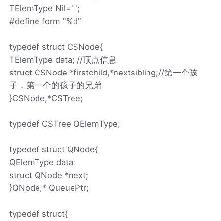
TElemType Nil=' ';
#define form "%d"
typedef struct CSNode{
TElemType data; //顶点信息
struct CSNode *firstchild,*nextsibling;//第一个孩
子，第一个的孩子的兄弟
}CSNode,*CSTree;
typedef CSTree QElemType;
typedef struct QNode{
QElemType data;
struct QNode *next;
}QNode,* QueuePtr;
typedef struct{