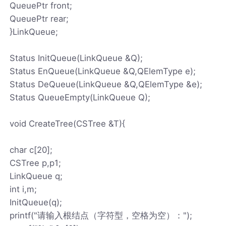
QueuePtr front;
QueuePtr rear;
}LinkQueue;
Status InitQueue(LinkQueue &Q);
Status EnQueue(LinkQueue &Q,QElemType e);
Status DeQueue(LinkQueue &Q,QElemType &e);
Status QueueEmpty(LinkQueue Q);
void CreateTree(CSTree &T){
char c[20];
CSTree p,p1;
LinkQueue q;
int i,m;
InitQueue(q);
printf("请输入根结点（字符型，空格为空）：");