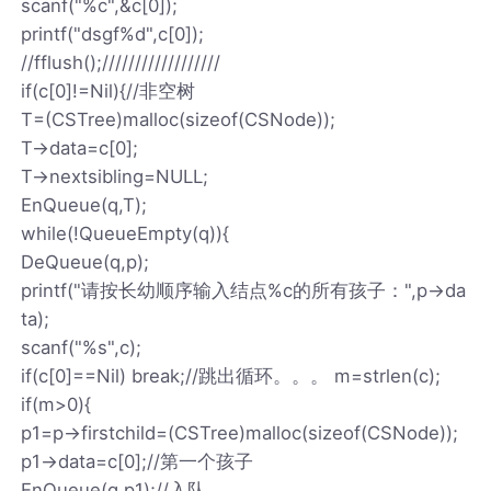
scanf("%c",&c[0]);
printf("dsgf%d",c[0]);
//fflush();//////////////////
if(c[0]!=Nil){//非空树
T=(CSTree)malloc(sizeof(CSNode));
T->data=c[0];
T->nextsibling=NULL;
EnQueue(q,T);
while(!QueueEmpty(q)){
DeQueue(q,p);
printf("请按长幼顺序输入结点%c的所有孩子：",p->da
ta);
scanf("%s",c);
if(c[0]==Nil) break;//跳出循环。。。 m=strlen(c);
if(m>0){
p1=p->firstchild=(CSTree)malloc(sizeof(CSNode));
p1->data=c[0];//第一个孩子
EnQueue(q,p1);//入队