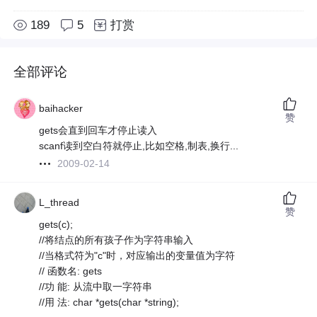
189
5
打赏
全部评论
baihacker
赞
gets会直到回车才停止读入
scanf读到空白符就停止,比如空格,制表,换行...
2009-02-14
L_thread
赞
gets(c);
//将结点的所有孩子作为字符串输入
//当格式符为"c"时，对应输出的变量值为字符
// 函数名: gets
//功 能: 从流中取一字符串
//用 法: char *gets(char *string);