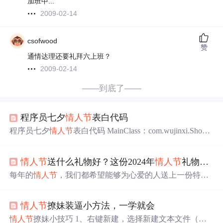
加班中...
2009-02-14
csofwood
赞
通情达理还要礼拜六上班？
2009-02-14
——到底了——
程序员七夕
情人节
表白代码
程序员七夕
情人节
表白代码 MainClass：com.wujinxi.ShowL
ove package com.wujinxi; import java.awt.*; import java.awt.dat
atransfer.StringSelection; import java.awt.event.KeyEvent; impo
情人节
送什么礼物好？这份2024年
情人节
礼物攻略得收好！
rt java.io.File; import java.io.FileReader; import java.io.IOExcep
tion; import java.util.
每年的
情人节
，我们都希望能够为心爱的人送上一份特别
而有意义的礼物，来传递我们的深深情意。刻字服务可以
让你们在戒指上留下专属的爱情印记，无论是对方的名
情人节
撩妹装逼小方法，一学就会
字、誓言还是特别的日期，都能让这对戒指成为你们爱情
的独特象征。每一本相册都是由专业的设计师根据你们的
情人节
撩妹小技巧 1、右键新建，选择新建文本文件（可