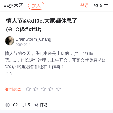
非技术区
登录
频道
加入
帖子详情
社区
非技术区
情人节&#xff0c;大家都休息了
(⊙_⊙)&#xff1f;
BrainStorm_Chang
2009-02-14
情人节的今天，我们本来是上班的，(*^__^*) 嘻
嘻……，社长通情达理，上午开会，开完会就休息~\(≧
▽≦)/~啦啦啦
你们还在工作吗？
？？
给本帖投票
102
5
打赏