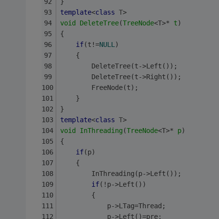
}
template
<
class
T
>
void
DeleteTree
(
TreeNode
<T>* 
t
)
{
if
(t!=
NULL
)
	{
		DeleteTree(t->Left());
		DeleteTree(t->Right());
		FreeNode(t);
	}
}
template
<
class
T
>
void
InThreading
(
TreeNode
<T>* 
p
)
{
if
(p)
	{
		InThreading(p->Left());
if
(!p->Left())
		{
			p->LTag=Thread;
			p->Left()=pre;