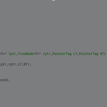
<T>* 
lptr
,
TreeNode
<T>* 
rptr
,
PointerTag
LT
,
PointerTag
RT
)
lptr,rptr,LT,RT);
<
endl
;