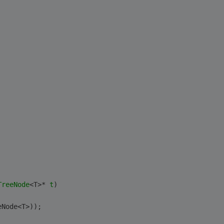
TreeNode
<T>* 
t
)
eNode<T>));