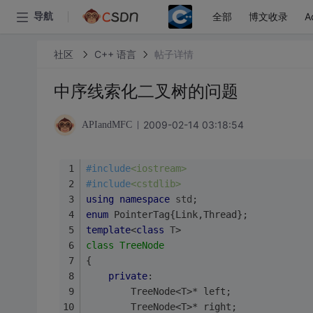
全部
博文收录
A
导航
社区
C++ 语言
帖子详情
中序线索化二叉树的问题
2009-02-14 03:18:54
APIandMFC
#
include
<iostream>
#
include
<cstdlib>
using
namespace
std
;
enum
 PointerTag{Link,Thread};
template
<
class
T
>
class
TreeNode
{
private
:
		TreeNode<T>* left;
		TreeNode<T>* right;