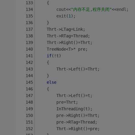
	{
cout
<<
"内存不足,程序关闭"
<<
endl
;
exit
(
1
);
	}
	Thrt->LTag=Link;
	Thrt->RTag=Thread;
	Thrt->Right()=Thrt;
	TreeNode<T>* pre;
if
(!t)
	{
		Thrt->Left()=Thrt;
	}
else
	{
		Thrt->Left()=t;
		pre=Thrt;
		InThreading(t);	
		pre->Right()=Thrt;
		pre->RTag=Thread;
		Thrt->Right()=pre;