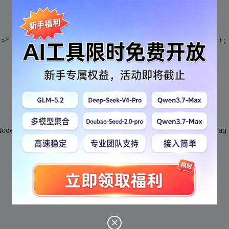
T>* lptr,TreeNode<T>* rptr,PointerTag LT,PointerTag RT);
Node<T>* lptr,TreeNode<T>* rptr,PointerTag LT,PointerTag