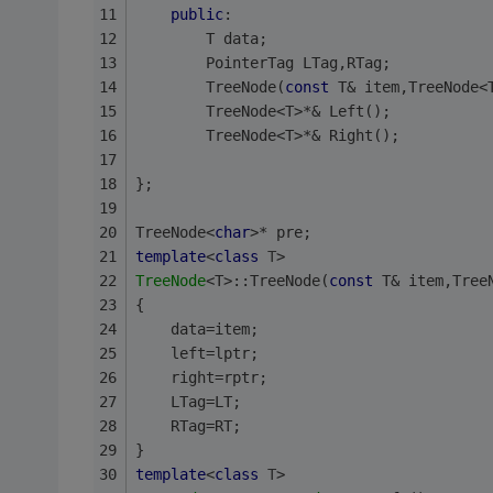
public
:
		T data;
		PointerTag LTag,RTag;
		TreeNode(
const
 T& item,TreeNode<
		TreeNode<T>*& Left();
		TreeNode<T>*& Right();
};
TreeNode<
char
>* pre;
template
<
class
T
>
TreeNode
<T>::TreeNode(
const
 T& item,Tree
{
	data=item;
	left=lptr;
	right=rptr;
	LTag=LT;
	RTag=RT;
}
template
<
class
T
>