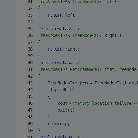
TreeNode
<T>*& 
TreeNode
<T>::Left()
{
return
 left;
}
template
<
class
T
>
TreeNode
<T>*& 
TreeNode
<T>::Right()
{
return
 right;
}
template
<
class
T
>
TreeNode
<T>* 
GetTreeNode
(
T
item
,
TreeNode
{
	TreeNode<T>* p=
new
 TreeNode<T>(item,
if
(p==
NULL
)
	{
cout
<<
"memory location failure"
<
exit
(
1
);
	}
return
 p;
}
template
<
class
T
>