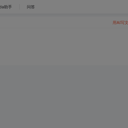
da助手
问答
用AI写