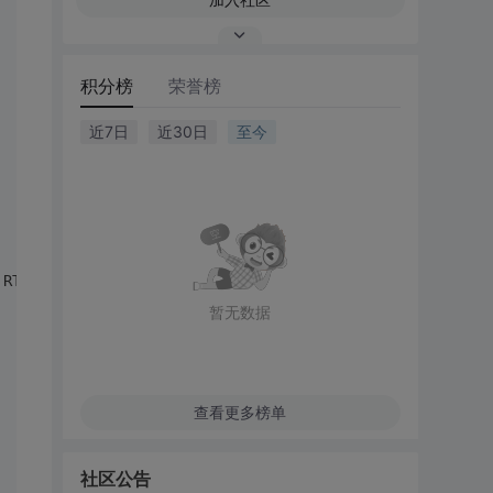
积分榜
荣誉榜
近7日
近30日
至今
 RT)
暂无数据
查看更多榜单
社区公告