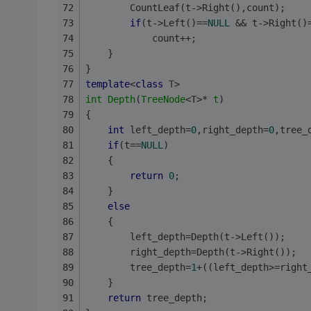
		CountLeaf(t->Right(),count);
if
(t->Left()==
NULL
 && t->Right()
			count++;
	}
}
template
<
class
T
>
int
Depth
(
TreeNode
<T>* 
t
)
{
int
 left_depth=
0
,right_depth=
0
,tree_
if
(t==
NULL
)
    {
return
0
;
    }
else
    {
        left_depth=Depth(t->Left());
        right_depth=Depth(t->Right());
        tree_depth=
1
+((left_depth>=right
    }
return
 tree_depth;