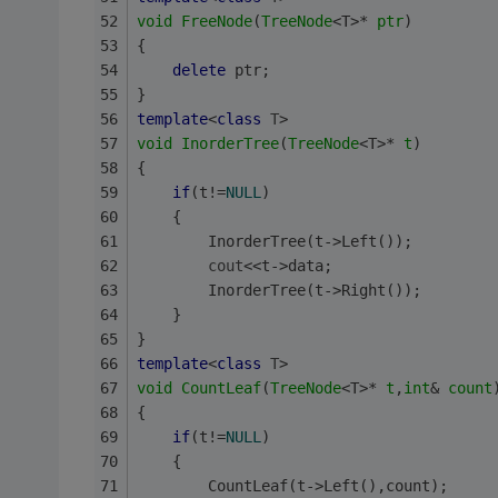
void
FreeNode
(
TreeNode
<T>* 
ptr
)
{
delete
 ptr;
}
template
<
class
T
>
void
InorderTree
(
TreeNode
<T>* 
t
)
{
if
(t!=
NULL
)
	{
		InorderTree(t->Left());
cout
<<t->data;
		InorderTree(t->Right());
	}
}
template
<
class
T
>
void
CountLeaf
(
TreeNode
<T>* 
t
,
int
& 
count
{
if
(t!=
NULL
)
	{
		CountLeaf(t->Left(),count);