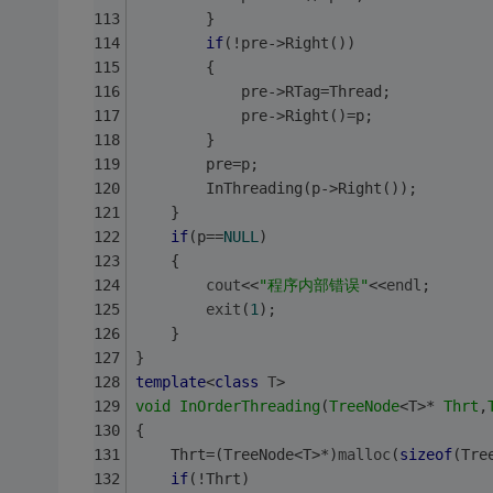
		}
if
(!pre->Right())
		{
			pre->RTag=Thread;
			pre->Right()=p;
		}
		pre=p;
		InThreading(p->Right());
	}
if
(p==
NULL
)
	{
cout
<<
"程序内部错误"
<<
endl
;
exit
(
1
);
	}
}
template
<
class
T
>
void
InOrderThreading
(
TreeNode
<T>* 
Thrt
,
{
	Thrt=(TreeNode<T>*)
malloc
(
sizeof
(Tre
if
(!Thrt)