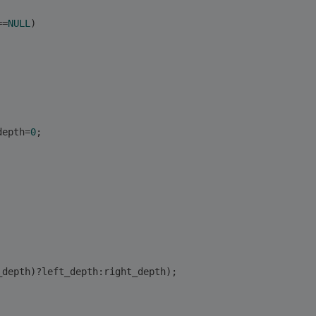
==
NULL
)
depth=
0
;
_depth)?left_depth:right_depth);