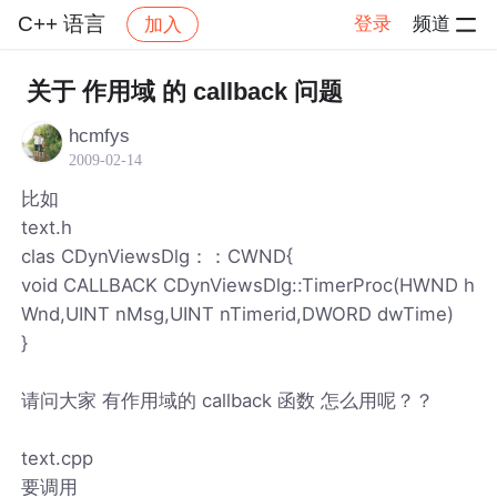
C++ 语言
登录
频道
加入
帖子详情
社区
C++ 语言
关于 作用域 的 callback 问题
hcmfys
2009-02-14
比如
text.h
clas CDynViewsDlg：：CWND{
void CALLBACK CDynViewsDlg::TimerProc(HWND h
Wnd,UINT nMsg,UINT nTimerid,DWORD dwTime)
}
请问大家 有作用域的 callback 函数 怎么用呢？？
text.cpp
要调用