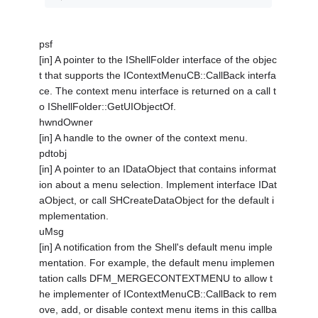
psf
[in] A pointer to the IShellFolder interface of the objec
t that supports the IContextMenuCB::CallBack interfa
ce. The context menu interface is returned on a call t
o IShellFolder::GetUIObjectOf.
hwndOwner
[in] A handle to the owner of the context menu.
pdtobj
[in] A pointer to an IDataObject that contains informat
ion about a menu selection. Implement interface IDat
aObject, or call SHCreateDataObject for the default i
mplementation.
uMsg
[in] A notification from the Shell's default menu imple
mentation. For example, the default menu implemen
tation calls DFM_MERGECONTEXTMENU to allow t
he implementer of IContextMenuCB::CallBack to rem
ove, add, or disable context menu items in this callba