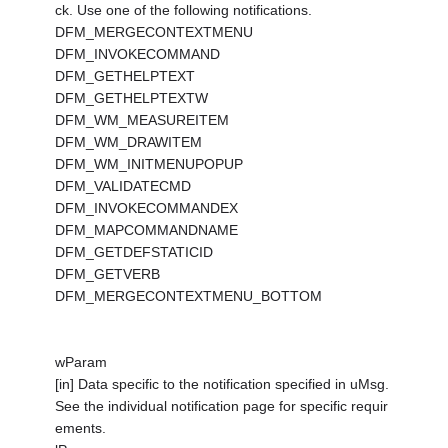
ck. Use one of the following notifications.
DFM_MERGECONTEXTMENU
DFM_INVOKECOMMAND
DFM_GETHELPTEXT
DFM_GETHELPTEXTW
DFM_WM_MEASUREITEM
DFM_WM_DRAWITEM
DFM_WM_INITMENUPOPUP
DFM_VALIDATECMD
DFM_INVOKECOMMANDEX
DFM_MAPCOMMANDNAME
DFM_GETDEFSTATICID
DFM_GETVERB
DFM_MERGECONTEXTMENU_BOTTOM
wParam
[in] Data specific to the notification specified in uMsg.
See the individual notification page for specific requir
ements.