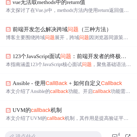
vue无法取methods中的return值
本文探讨了在Vue.js中，methods方法内使用return返回值遇
到的
问题
，并提出使用
callback
函数作为替代方案来解决
作用域
问题
。通过改写getData方法，确保异步操作完成后
前端开发怎么解决跨域
问题
（三种方法）
能正确调用后续处理。
博客主要围绕跨域
问题
展开，跨域
问题
因浏览器同源策略
产生，即请求的URL协议、域名、端口需一致。介绍了一
种通过script标签向服务器发请求的解决办法，其原理是服
123个JavaScript面试
问题
：前端开发者的终极通关指南
务器将数据放
callback
回调函数返回，但存在易受攻击、
只支持请求的缺点，还提及解决回调函数全局
作用域
的办
本指南涵盖123个JavaScript核心面试
问题
，聚焦基础语法、
法。
闭包、原型链、异步编程（
Callback
/Promise/async-await）
及设计模式等关键技术点。每个
问题
均附详解，强调
作用
Ansible - 使用
CallBack
+ 如何自定义
Callback
域
、this绑定、类型检测（typeof vs instanceof）、数组清空
策略、内存优化等高频考点，助力前端开发者系统巩固JS
本文介绍了Ansible的
callback
功能。开启
callback
功能需在
底层原理并提升工程化面试应答能力。
callback
_whitelist中添加相关内容并写入ansible.cfg。还说
明了自定义
callback
的方法，要将脚本写入plugins/
callback
UVM的
callback
机制
并配置路径。以记录执行语句和结果到PG数据库为例，介
绍了编写自定义
callback
的步骤及可获取的信息。
本文介绍了UVM的
callback
机制，其作用是提高验证平台
可重用性和构建异常用例。详细阐述了
callback
机制的实
现步骤，包括定义类、声明池子、使用宏等。最后指出移
4
说点什么…