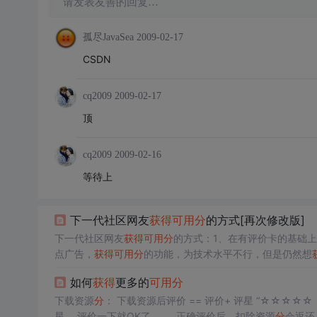
请发表友善的回复…
孤尽JavaSea
2009-02-17
CSDN
cq2009
2009-02-17
顶
cq2009
2009-02-16
等待上
下一代社区网友
获得
可用
分
的方式[再次修改版]
下一代社区网友
获得
可用
分
的方式：1、在有评价卡的基础
点广告，
获得
可用
分
的功能，为技术水平不行，但是仍然想
系统定时给FAQ整理者发送
可用
分
；4、新注册用户，某些
如何
获得
更多的
可用
分
一定比率兑换成新系统的
可用
下载资源
分
： 下载资源后评价 == 评价+ 评星 “☆☆☆☆☆ ” “发表评论”上面有个☆☆☆☆☆ 点一下 评价后 ★★★★☆
星， 评价一下就OK了…… 正确评价后，扣除资源
分
会返还