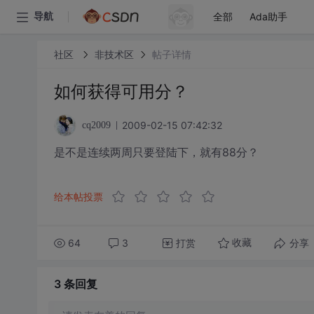
全部
Ada助手
导航
社区
非技术区
帖子详情
如何获得可用分？
2009-02-15 07:42:32
cq2009
是不是连续两周只要登陆下，就有88分？
给本帖投票
64
3
打赏
分享
收藏
3 条
回复