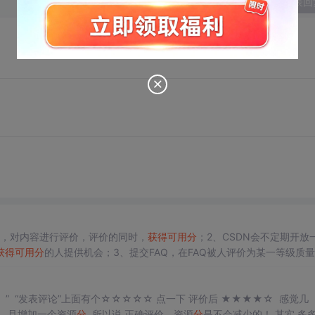
发表回
上，对内容进行评价，评价的同时，
获得
可用
分
；2、CSDN会不定期开放
获得
可用
分
的人提供机会；3、提交FAQ，在FAQ被人评价为某一等级质
信息填写完整的话，可以一次性
获得
一定
可用
分
。5、原有系统的
可用
分
，
 感觉几
，且增加一个资源
分
..所以说.正确评价，资源
分
是不会减少的！ 其实 多多上传