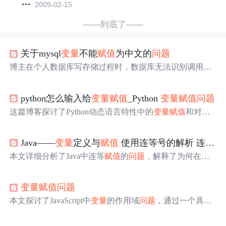
2009-02-15
——到底了——
关于mysql
变量
不能
赋值
为中文的
问题
博主在个人数据库写存储过程时，数据库无法识别调用结
果。排查发现student表字符集为utf8，直接插中文没
问题
，
但将中文
赋值
给
变量
再插入就出错。修改数据库默认字符
python怎么输入给
变量
赋值
_Python
变量
赋值
问题
集为utf8后
问题
解决，强调数据库字符集需修正，会影响
变
量
赋值
结果。
这篇博客探讨了Python动态语言特性中的
变量
赋值
和对象
引用
问题
。通过示例代码解释了Python中多个
变量
可以指
向同一内存空间，导致修改其中一个
变量
会影响到其他
变
Java——
变量
定义与
赋值
使用连等号的解析 连等
赋
量
的情况。文章强调了对象属性的改变会影响所有指向该
对象的
变量
，而对象本身的重新
赋值
则不会。最后，文章
本文详细分析了Java中连等
赋值
的
问题
，解释了为何在
变
通过一个实际应用展示了如何利用这一特性来保存程序状
量
定义时使用连等号会导致错误，并通过实例说明了连等
态。
赋值
的执行顺序，从右至左依次
赋值
。文章还探讨了拆分
变量
赋值
问题
赋值
的情况，并从汇编角度加深理解。
本文探讨了JavaScript中
变量
的作用域
问题
，通过一个具体
的代码示例解释了在立即执行函数内部与外部对
变量
进行
声明与
赋值
的区别。尤其是在非严格模式下，
变量
提升对