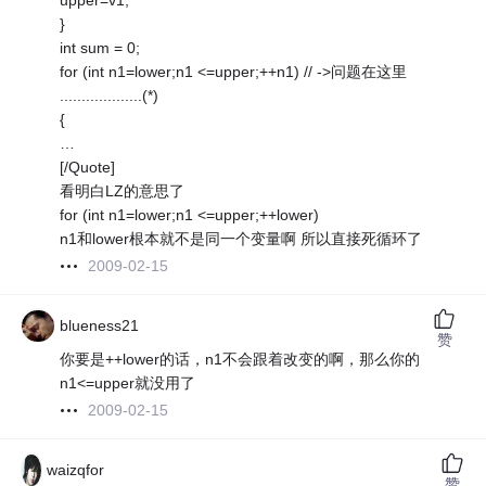
upper=v1;
}
int sum = 0;
for (int n1=lower;n1 <=upper;++n1) // ->问题在这里
...................(*)
{
…
[/Quote]
看明白LZ的意思了
for (int n1=lower;n1 <=upper;++lower)
n1和lower根本就不是同一个变量啊 所以直接死循环了
2009-02-15
blueness21
赞
你要是++lower的话，n1不会跟着改变的啊，那么你的
n1<=upper就没用了
2009-02-15
waizqfor
赞