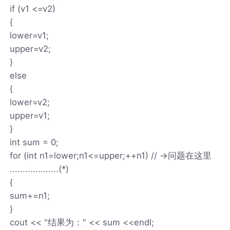
if (v1 <=v2)
{
lower=v1;
upper=v2;
}
else
{
lower=v2;
upper=v1;
}
int sum = 0;
for (int n1=lower;n1<=upper;++n1) // ->问题在这里
...................(*)
{
sum+=n1;
}
cout << "结果为：" << sum <<endl;