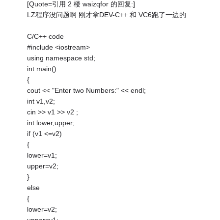
[Quote=引用 2 楼 waizqfor 的回复:]
LZ程序没问题啊 刚才拿DEV-C++ 和 VC6跑了一边的
C/C++ code
#include <iostream>
using namespace std;
int main()
{
cout << "Enter two Numbers:" << endl;
int v1,v2;
cin >> v1 >> v2 ;
int lower,upper;
if (v1 <=v2)
{
lower=v1;
upper=v2;
}
else
{
lower=v2;