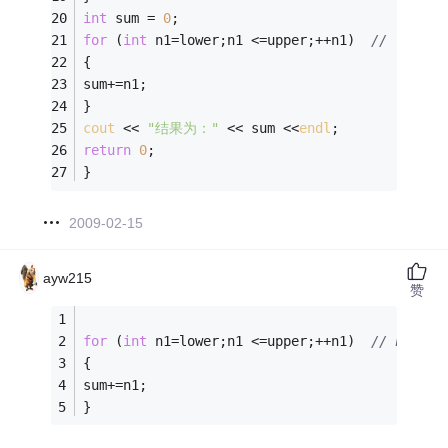
int
 sum = 
0
; 
for
 (
int
 n1=lower;n1 <=upper;++n1)  
// ->问题在
{ 
sum+=n1; 
} 
cout
 << 
"结果为："
 << sum <<
endl
; 
return
0
; 
} 
2009-02-15
ayw215
赞
for
 (
int
 n1=lower;n1 <=upper;++n1)  
// n1换
{ 
sum+=n1; 
} 