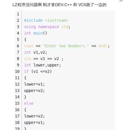
LZ程序没问题啊 刚才拿DEV-C++ 和 VC6跑了一边的
#
include
<iostream>
using
namespace
std
; 
int
main
()
{ 
cout
 << 
"Enter two Numbers:"
 << 
endl
; 
int
 v1,v2; 
cin
 >> v1 >> v2 ; 
int
 lower,upper; 
if
 (v1 <=v2) 
{ 
lower=v1; 
upper=v2; 
} 
else
{ 
lower=v2; 
upper=v1; 
} 