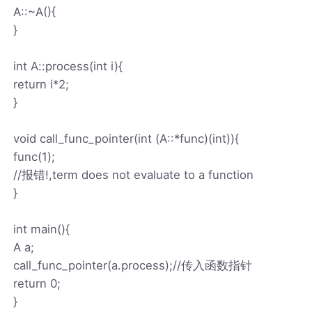
A::~A(){
}
int A::process(int i){
return i*2;
}
void call_func_pointer(int (A::*func)(int)){
func(1);
//报错!,term does not evaluate to a function
}
int main(){
A a;
call_func_pointer(a.process);//传入函数指针
return 0;
}