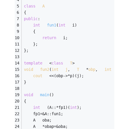
class
A
{   
public
:   
int
fun1
(
int
   i)
	{   
return
   i;   
	};   
};   
template
   <
class
T
>
void
fun2
(
int
j
,   
T
   *
obp
,   
int
   (
T
:
:
cout
   <<(obp->*p)(j);   
}   
void
main
()
{   
int
   (A::*fp1)(
int
);   
	fp1=&A::fun1;   
	A   oba;   
	A   *obap=&oba;   