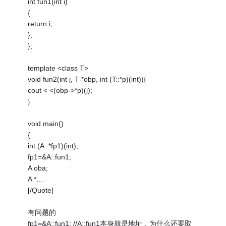
int fun1(int i)
{
return i;
};
};
template <class T>
void fun2(int j, T *obp, int (T::*p)(int)){
cout < <(obp->*p)(j);
}
void main()
{
int (A::*fp1)(int);
fp1=&A::fun1;
A oba;
A *…
[/Quote]
有问题的
fp1=&A::fun1; //A::fun1本身就是地址，为什么还要取