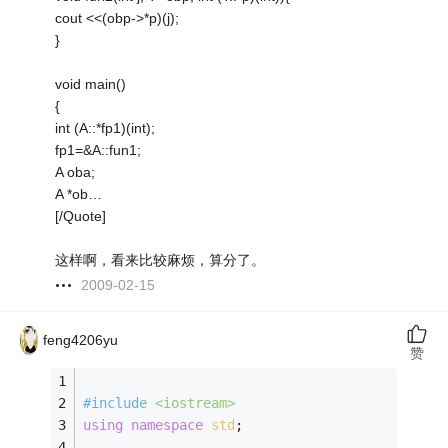
cout <<(obp->*p)(j);
}
void main()
{
int (A::*fp1)(int);
fp1=&A::fun1;
A oba;
A *ob…
[/Quote]
这样啊，看来比较麻烦，算分了。
2009-02-15
feng4206yu
赞
#
include
<iostream>
using
namespace
std
;