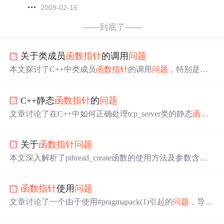
2009-02-15
——到底了——
关于类成员
函数指针
的调用
问题
本文探讨了C++中类成员
函数指针
的调用
问题
，特别是当
试图将其作为普通
函数指针
使用时遇到的编译错误。文章
提供了两种解决方案：一是将成员函数声明为静态(stati
C++静态
函数指针
的
问题
c)，二是通过全局函数间接调用。
文章讨论了在C++中如何正确处理tcp_server类的静态
函数
指针
调用成员函数的
问题
，指出需使用对象指针(this)而非
直接this->来调用成员函数，以确保编译通过并正确传递参
关于
函数指针
问题
数。
本文深入解析了pthread_create函数的使用方法及参数含
义，探讨了线程创建过程中的常见疑惑，如
函数指针
与回
调函数的正确使用，以及类型匹配
问题
。通过实例代码展
函数指针
使用
问题
示了函数名作为指针的特殊行为。
文章讨论了一个由于使用#pragmapack(1)引起的
问题
，导致
在main函数中通过
函数指针
调用函数时程序跑飞。
问题
在
于头文件相互包含和内存对齐设置。删除#pragmapack(1)