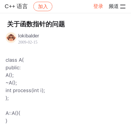
C++ 语言
登录
频道
加入
帖子详情
社区
C++ 语言
关于函数指针的问题
lokibalder
2009-02-15
class A{
public:
A();
~A();
int process(int i);
};
A::A(){
}