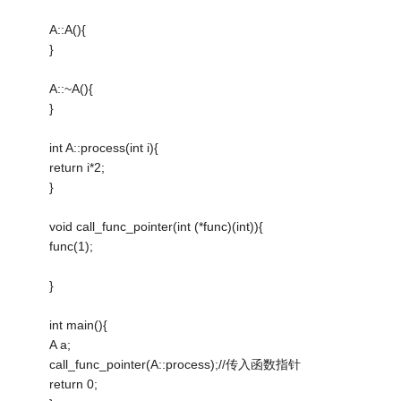
A::A(){
}
A::~A(){
}
int A::process(int i){
return i*2;
}
void call_func_pointer(int (*func)(int)){
func(1);
}
int main(){
A a;
call_func_pointer(A::process);//传入函数指针
return 0;