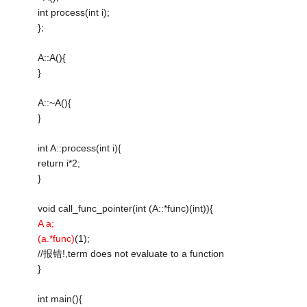
int process(int i);
};
A::A(){
}
A::~A(){
}
int A::process(int i){
return i*2;
}
void call_func_pointer(int (A::*func)(int)){
A a;
(a.*func)
(1);
//报错!,term does not evaluate to a function
}
int main(){