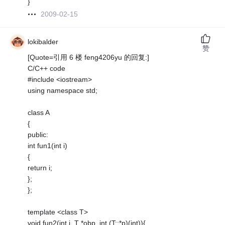
}
2009-02-15
lokibalder
赞
[Quote=引用 6 楼 feng4206yu 的回复:]
C/C++ code
#include <iostream>
using namespace std;
class A
{
public:
int fun1(int i)
{
return i;
};
};
template <class T>
void fun2(int j, T *obp, int (T::*p)(int)){