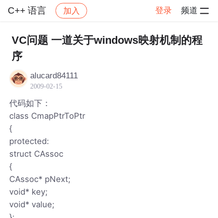
C++ 语言
登录
频道
加入
帖子详情
社区
C++ 语言
VC问题 一道关于windows映射机制的程
序
alucard84111
2009-02-15
代码如下：
class CmapPtrToPtr
{
protected:
struct CAssoc
{
CAssoc* pNext;
void* key;
void* value;
};