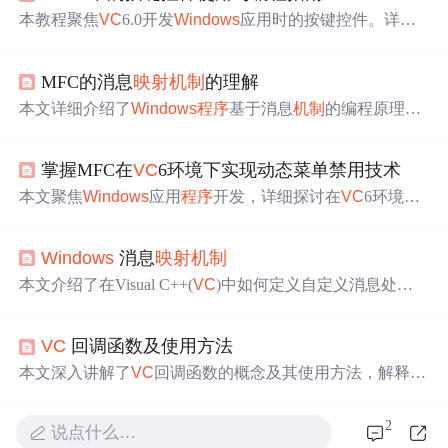
本教程聚焦
VC
6.0开发
Windows
应用时的按键控件。详细
介绍了按键控件基本概念、在资源视图中的添加与配置、
消息
映射
机制
与函数处理、自定义与扩展方法、按键事件
MFC的消息
映射
机制
的理解
与消息
映射
表处理，以及
VC
6.0资源编辑器使用和动态按
键控件创建，助开发者构建丰富应用。
本文详细介绍了
Windows
程序
基于消息
机制
的编程原理，
重点阐述了MFC消息
映射
机制
的具体实现方法，包括消息
映射
表的构建、消息与消息处理函数的关联以及消息处理
掌握MFC在
VC
6环境下实现动态菜单禁用技术
的流程。此外，文章还提供了通过
VC
视频中的实例来理解
消息
映射
机制
的实践指导。
本文聚焦
Windows
应用
程序
开发，详细探讨在
VC
6环境下
用MFC库实现动态菜单禁用功能。介绍MFC菜单系统构成
与消息
映射
机制
，阐述使用CMenu类加载和禁用菜单项的
Windows
消息
映射
机制
方法，还说明了在视图类创建CEdit控件及与菜单项交互，
根据编辑框内容更新菜单项状态，实现响应式UI设计。
本文介绍了在Visual C++(
VC
)中如何定义自定义消息处理
函数，包括定义用户类型消息标识、添加消息处理函数、
声明消息
映射
及其实现等步骤。同时，探讨了消息
映射
机
VC
回调函数及使用方法
制
、链接消息
映射
及替换消息
映射
等内容。
本文深入讲解了
VC
回调函数的概念及其使用方法，解释了
回调函数如何作为事件响应
程序
工作，并介绍了如何在
Wi
ndows
编程环境中通过WNDCLASS结构指定回调函数。此
2
说点什么…
外，还对比了普通回调函数与消息
映射
机制
的不同之处。