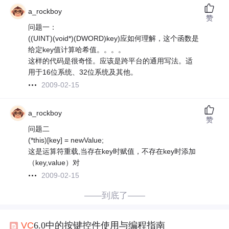
a_rockboy
赞
问题一：
((UINT)(void*)(DWORD)key)应如何理解，这个函数是
给定key值计算哈希值。。。。
这样的代码是很奇怪。应该是跨平台的通用写法。适
用于16位系统、32位系统及其他。
2009-02-15
a_rockboy
赞
问题二
(*this)[key] = newValue;
这是运算符重载,当存在key时赋值，不存在key时添加
（key,value）对
2009-02-15
——到底了——
VC
6.0中的按键控件使用与编程指南