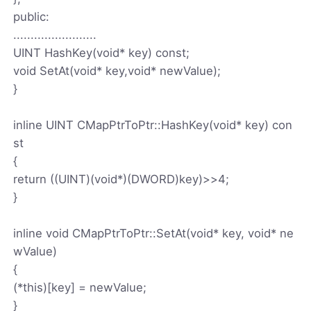
public:
........................
UINT HashKey(void* key) const;
void SetAt(void* key,void* newValue);
}
inline UINT CMapPtrToPtr::HashKey(void* key) con
st
{
return ((UINT)(void*)(DWORD)key)>>4;
}
inline void CMapPtrToPtr::SetAt(void* key, void* ne
wValue)
{
(*this)[key] = newValue;
}