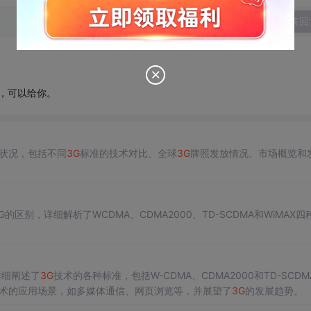
发表回
话，可以给你。
状况，包括不同
3G
标准的技术对比、全球
3G
牌照发放情况、市场概览和
的区别，详细解析了WCDMA、CDMA2000、TD-SCDMA和WiMAX四
。
详细阐述了
3G
技术的各种标准，包括W-CDMA、CDMA2000和TD-SCDM
术的应用场景，如多媒体通信、网页浏览等，并展望了
3G
的发展趋势。