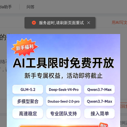
da助手
问答
用AI写
服务超时,请刷新页面重试
的书
网络不是很了解，
下，谢谢大家
转发到动态
举报
写回
切换为时间