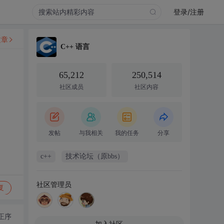
登录/注册
文章
C++ 语言
65,212
250,514
社区成员
社区内容
发帖
与我相关
我的任务
分享
c++
技术论坛（原bbs）
社区管理员
复
正序
加入社区