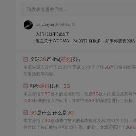
请发表友善的回复…
lei_zhuyan
2009-02-15
入门书就不知道了
但是关于WCDMA，3g的书 有很多，如果你想要的
全球
3G
产业链
研究
报告
本报告深入分析了2005年至2006年间全球
3G
产业链的发展
前景预测等内容。
移动
通讯
技术--
3G
本文介绍了
3G
技术的发展历程，包括
3G
技术的定义及其与2G
流
3G
标准的特点与应用，并对中国
3G
市场现状进行了分析
3G
是什么,什么是
3G
本文介绍了
3G
移动通信技术的基本概念及其与2G的区别，
并对比了各自的特点和市场前景。此外，文章还探讨了
3G
技