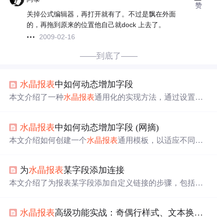
赞
关掉公式编辑器，再打开就有了。不过是飘在外面
的，再拖到原来的位置他自己就dock 上去了。
2009-02-16
——到底了——
水晶报表
中如何动态增加字段
本文介绍了一种
水晶报表
通用化的实现方法，通过设置通
用报表文件并动态调整其结构以适应不同数据集的需求。
水晶报表
中如何动态增加字段 (网摘)
本文介绍如何创建一个
水晶报表
通用模板，以适应不同数
据表结构，通过动态配置公式字段和文本对象实现报表结
构自适应。
为
水晶报表
某字段添加连接
本文介绍了为报表某字段添加自定义链接的步骤，包括打
开报表编辑器，右键单击字段选“
格式
化”，在“
格式
化编辑
器”中选“超级链接”，选“Internet上的网站”并输入公式
保存
水晶报表
高级功能实战：奇偶行样式、文本换行、字符串连接、分页、交叉表与图片读取
。还给出了报表地址示例。