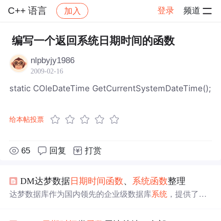
C++ 语言
登录
频道
加入
帖子详情
社区
C++ 语言
编写一个返回系统日期时间的函数
nlpbyjy1986
2009-02-16
static COleDateTime GetCurrentSystemDateTime();
给本帖投票
65
回复
打赏
DM达梦数据
日期
时间
函数
、
系统
函数
整理
达梦数据库作为国内领先的企业级数据库
系统
，提供了丰
富的
日期
时间
处理和
系统
信息获取
函数
。本文将详细介绍
达梦数据库中几种关键的
日期
时间
函数
和
系统
函数
，并通