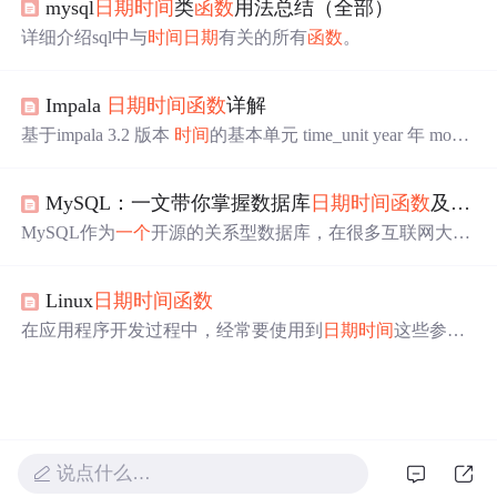
mysql
日期
时间
类
函数
用法总结（全部）
过实际的SQL示例来解析其用法
详细介绍sql中与
时间
日期
有关的所有
函数
。
Impala
日期
时间
函数
详解
基于impala 3.2 版本
时间
的基本单元 time_unit year 年 month
月 week 周 day 日 hour 小时 minute 分钟 秒 second 毫秒 Mill
isecond （us） 0.0001 s 1/10^3 s 微妙 Microsecond （μs） 0.
MySQL：一文带你掌握数据库
日期
时间
函数
及用法
000001 s 1/10^6 s 纳秒 Nanosecond （ns） 0.000000001 s 1/1
0^9 s 此外还有一些
时间
单元 季度 qu.
MySQL作为
一个
开源的关系型数据库，在很多互联网大厂
都有使用。本文主要介绍MySQL数据库中一些
日期
时间
函
数
及其用法。
Linux
日期
时间
函数
在应用程序开发过程中，经常要使用到
日期
时间
这些参
数，Linux
系统
中提供了相关的一些API给用户获取
日期
时
间
，这些API都放在头文件time.h中。 此外，需要注意的
是，所有的UNIX
系统
都使用同
一个
时间
和
日期
的起点：格
林尼治
时间
（GMT）1970年1月1日午夜（0点）。这是“U
NIX纪元的起点”，Linux也不例外。Linux
系统
中所有的
时
间
都以从UNIX纪元的起点起经过的秒数来衡量。 接下...
说点什么…