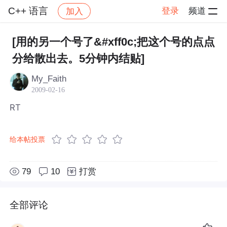
C++ 语言
登录
频道
加入
帖子详情
社区
C++ 语言
[用的另一个号了&#xff0c;把这个号的点点
分给散出去。5分钟内结贴]
My_Faith
2009-02-16
RT
给本帖投票
79
10
打赏
全部评论