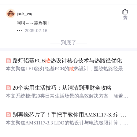
jack_wq
赞
呵呵～～凑热闹！
2009-02-16
——到底了——
路灯铝基PCB
散
热设计核心技术与热路径优化
本文聚焦LED路灯铝基PCB的
散
热设计，围绕热路径最
短、导热阻抗最小、
散
热面积充足三大原则，系统分析了
铝基板选型、铜箔布局、
散
热过孔及导热界面优化等关键
20个实用生活技巧：从清洁到理财全攻略
技术。通过参数配置与实际案例，指导如何有效降低LED
结温，提升灯具寿命与可靠性。
本文系统梳理20类日常生活场景的高效解决方案，涵盖厨
房清洁（小苏打+白醋去油）、衣物护理（剃须刀去球、阿
司匹林去黄）、食物保存（香蕉柄包裹延缓成熟）、省电
别再烧芯片了！手把手教你用AMS1117-3.3计算LDO最大安全电流（附SOT-89/SOT-223/TO-252封装对比）
节能（冰箱盐水蓄冷、空调滤网清洗）、手机快充（飞行
模式提升25%）、文件管理（扫描APP+结构化命名）、时
本文聚焦AMS1117-3.3 LDO的热设计与电流极限计算，基
间管理（15
分钟
拆解法）、财务规划（零钱自动理财）、
于结温Tj≤125℃、环境温度Ta和封装热阻θJA，推导最大安
应急处理（手机进水干燥剂急救）及办公效率（符
号
化会
全负载电流。详解SOT-89/SOT-223/TO-252封装热阻差异，