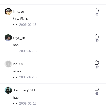
ljmscsq
赞
好人啊。lz
2009-02-16
xkyx_cn
赞
hao
2009-02-16
lbh2001
赞
nice~
2009-02-16
dongming1011
赞
hao
2009-02-16