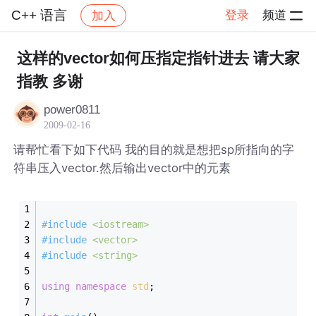
C++ 语言
登录
频道
加入
帖子详情
社区
C++ 语言
这样的vector如何压指定指针进去 请大家
指教 多谢
power0811
2009-02-16
请帮忙看下如下代码 我的目的就是想把sp所指向的字
符串压入vector.然后输出vector中的元素
#
include
<iostream>
#
include
<vector>
#
include
<string>
using
namespace
std
;