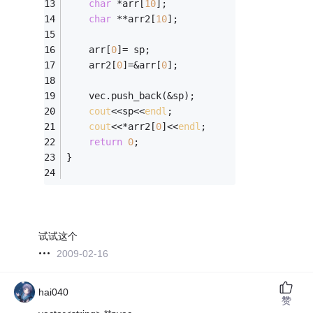
char
 *arr[
10
];
char
 **arr2[
10
];
    arr[
0
]= sp;
    arr2[
0
]=&arr[
0
];
    vec.push_back(&sp);
cout
<<sp<<
endl
;
cout
<<*arr2[
0
]<<
endl
;
return
0
;
}
试试这个
2009-02-16
hai040
赞