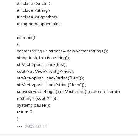
#include <vector>
#include <string>
#include <algorithm>
using namespace std;
int main()
{
vector<string> * strVect = new vector<string>();
string test("this is a string");
strVect->push_back(test);
cout<<strVect->front()<<endl;
strVect->push_back(string("Leo"));
strVect->push_back(string("Java"));
copy(strVect->begin(),strVect->end(),ostream_iterato
r<string> (cout,"\n"));
system("pause");
return 0;
}
2009-02-16