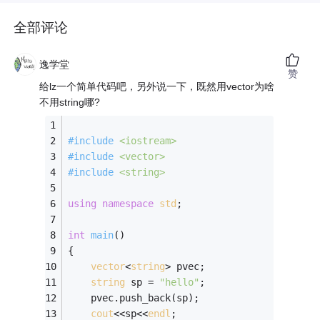
全部评论
逸学堂
赞
给lz一个简单代码吧，另外说一下，既然用vector为啥
不用string哪?
#
include
<iostream>
#
include
<vector>
#
include
<string>
using
namespace
std
;
int
main
()
{
vector
<
string
> pvec;
string
 sp = 
"hello"
;
    pvec.push_back(sp);
cout
<<sp<<
endl
;