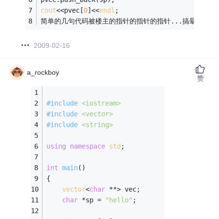
cout
<<pvec[
0
]<<
endl
;
简单的几句代码被楼主的指针的指针的指针...搞晕了！
2009-02-16
a_rockboy
赞
#
include
<iostream>
#
include
<vector>
#
include
<string>
using
namespace
std
;
int
main
()
{
vector
<
char
 **> vec;
char
 *sp = 
"hello"
;