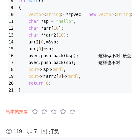
int
main
()
{
vector
<
string
> **pvec = 
new
vector
<
string
>*[
char
 *sp = 
"hello"
;
char
 *arr[
10
];
char
 **arr2[
10
];
	arr2[
0
]=&sp;
	arr[
0
]=sp;
	pvec.push_back(sp);			这样也不对
cout
<<sp<<
endl
;
cout
<<*arr2[
0
]<<
endl
;
return
0
;
}
给本帖投票
119
7
打赏