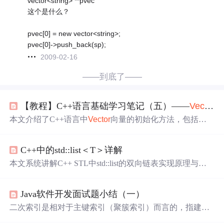
vector<string> **pvec
这个是什么？
pvec[0] = new vector<string>;
pvec[0]->push_back(sp);
2009-02-16
——到底了——
【教程】C++语言基础学习笔记（五）——
Vector
本文介绍了C++语言中
Vector
向量的初始化方法，包括空
向量和
指定
元素个数的初始化，以及
Vector
提供的常用成
员函数如push_back(),pop_back(),size()等。通过示例展示了
C++中的std::list＜T＞详解
如何使用这些功能并展示了相关操作的结果。
本文系统讲解C++ STL中std::list的双向链表实现原理与核
心特性，涵盖构造赋值、O(1)头尾/任意位置插入删除、spli
ce高效合并、迭代器行为、sort/reverse/unique等原生算法，
Java软件开发面试题小结（一）
以及其与
vector
/deque的适用场景对比。重点强调其稳定迭
代器、常数时间插入删除及内存非连续性等关键设计特
二次索引是相对于主键索引（聚簇索引）而言的，指建立
征。
在非主键字段上的索引。它的叶子节点存储的是主键值