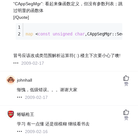
“CAppSegMgr”: 看起来像函数定义，但没有参数列表；跳
过明显的函数体
[/Quote]
map
 <
const
unsigned
char
,CAppSegMgr::SegHandl
冒号应该改成类范围解析运算符(::).楼主下次要小心了噢!
2009-02-17
johnhall
赞
惭愧，低级错误。。。谢谢大家
2009-02-17
蜥蜴枪王
赞
学习 有一点懂 还是很模糊 继续看书去
2009-02-16