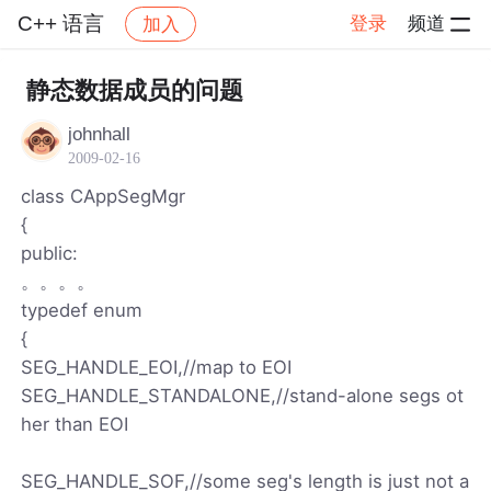
C++ 语言
登录
频道
加入
帖子详情
社区
C++ 语言
静态数据成员的问题
johnhall
2009-02-16
class CAppSegMgr
{
public:
。。。。
typedef enum
{
SEG_HANDLE_EOI,//map to EOI
SEG_HANDLE_STANDALONE,//stand-alone segs ot
her than EOI
SEG_HANDLE_SOF,//some seg's length is just not a