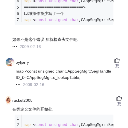
map
 <
const
unsigned
char
,CAppSegMgr::SegHandl
==========================>
LZ域操作符少写了一个
map
 <
const
unsigned
char
,CAppSegMgr::SegHandl
如果不是这个错误 那就检查头文件吧
2009-02-16
oyljerry
赞
map <const unsigned char,CAppSegMgr::SegHandle
ID_t> CAppSegMgr::s_lookupTable;
2009-02-16
racket2008
赞
在类定义文件的开始处,
map
 <
const
unsigned
char
,CAppSegMgr::SegHandl