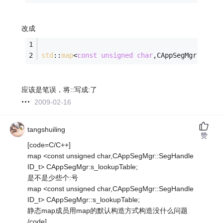
改成
std
::
map
<
const
unsigned
char
,CAppSegMgr::SegH
应该是笔误，将::写成:了
2009-02-16
tangshuiling
赞
[code=C/C++]
map <const unsigned char,CAppSegMgr::SegHandle
ID_t> CAppSegMgr:s_lookupTable;
是不是少些个:号
map <const unsigned char,CAppSegMgr::SegHandle
ID_t> CAppSegMgr::s_lookupTable;
静态map成员用map的默认构造方式构造没什么问题
/code]