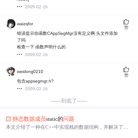
2009-02-16
waizqfor
赞
错误提示你函数CAppSegMgr没有定义啊 头文件添加
了吗
检查一下 函数声明什么的
2009-02-16
weidong0210
赞
包含appsegmgr.h?
2009-02-16
——到底了——
静态数据
成员
static的
问题
本文介绍了一种在C++中实现栈的数据结构，并解决了在
不同位置定义栈时出现的值重复
问题
。通过去除静态
成员