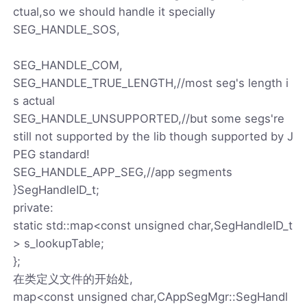
ctual,so we should handle it specially
SEG_HANDLE_SOS,
SEG_HANDLE_COM,
SEG_HANDLE_TRUE_LENGTH,//most seg's length i
s actual
SEG_HANDLE_UNSUPPORTED,//but some segs're
still not supported by the lib though supported by J
PEG standard!
SEG_HANDLE_APP_SEG,//app segments
}SegHandleID_t;
private:
static std::map<const unsigned char,SegHandleID_t
> s_lookupTable;
};
在类定义文件的开始处,
map<const unsigned char,CAppSegMgr::SegHandl