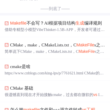
——到底了——
Makefile
不会写？AI根据项目结构
生成
编译规则
借助专精型小模型VibeThinker-1.5B-APP，开发者可通过自
然语言描述项目结构，自动
生成
高效、准确的
Makefile
。
该技术降低了编译规则编写门槛，支持增量构建与依赖管
CMake，make，CMakeLists.txt，C
MakeFile
s之间的关系
理，已在教学、嵌入式开发等场景中验证可行，推动‘意图
驱动开发’落地。
简单说下CMake，make，CMakeLists.txt，C
MakeFile
s之间
的关系
cmake是啥
https://www.cnblogs.com/king-lps/p/7761621.html CMake的用
途是能通过一系列的源码和相关的配置来
生成
需要的编译
器平台上的项目文件。譬如，如果一个项目需要在Window
CMake 基础
s上用
VS
编译，在Linux上用make编译，在OS X上用XCOD
E，那么按以前的做法是在整个项目文件里看三个目录，
很遗憾直到现在才开始接触cmake，过去都在微软的
vs
IDE
分别放置
VS
的sln文件，Linux的
makefile
，OS X的XCOD
上编写c++程序，即使引用第三方的库直接使用cmake也能
E，然后让不同需求的人到相应的目录用自己需要的
工程
编译成功，很少关注它本身的内容。但是现在我有一项工
文件（这看起来没有什么不好似乎）。有了CMake以.
怎么把
makefile
文件和c++源文件转成
vs
工程
_通过实例学