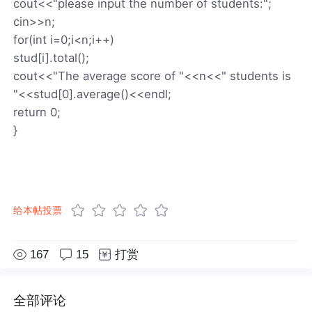
cout<<"please input the number of students:";
cin>>n;
for(int i=0;i<n;i++)
stud[i].total();
cout<<"The average score of "<<n<<" students is
"<<stud[0].average()<<endl;
return 0;
}
给本帖投票
167
15
打赏
全部评论