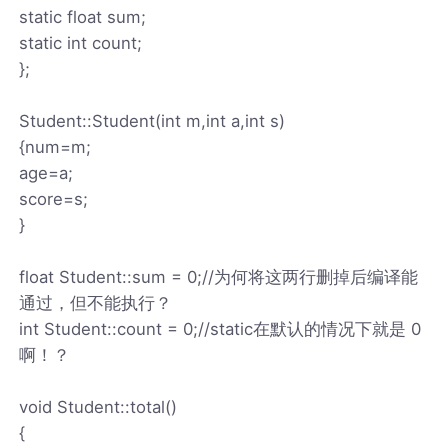
static float sum;
static int count;
};
Student::Student(int m,int a,int s)
{num=m;
age=a;
score=s;
}
float Student::sum = 0;//为何将这两行删掉后编译能
通过，但不能执行？
int Student::count = 0;//static在默认的情况下就是 0
啊！？
void Student::total()
{