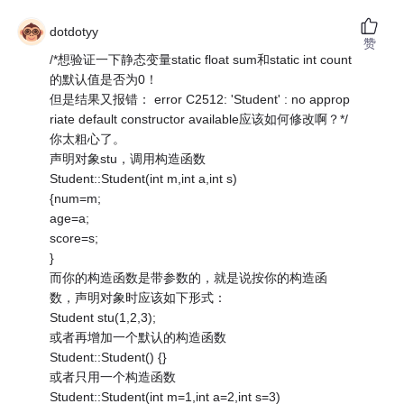
dotdotyy
赞
/*想验证一下静态变量static float sum和static int count
的默认值是否为0！
但是结果又报错： error C2512: 'Student' : no approp
riate default constructor available应该如何修改啊？*/
你太粗心了。
声明对象stu，调用构造函数
Student::Student(int m,int a,int s)
{num=m;
age=a;
score=s;
}
而你的构造函数是带参数的，就是说按你的构造函
数，声明对象时应该如下形式：
Student stu(1,2,3);
或者再增加一个默认的构造函数
Student::Student() {}
或者只用一个构造函数
Student::Student(int m=1,int a=2,int s=3)