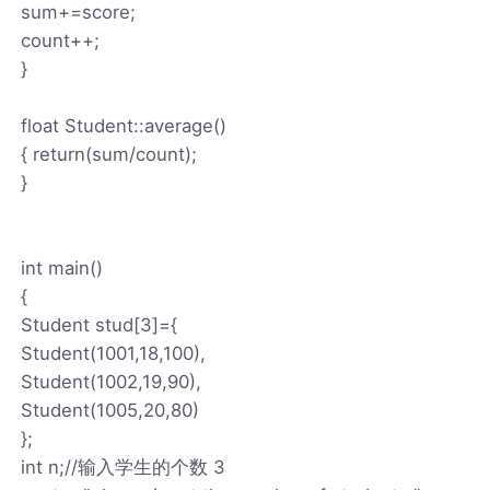
sum+=score;
count++;
}
float Student::average()
{ return(sum/count);
}
int main()
{
Student stud[3]={
Student(1001,18,100),
Student(1002,19,90),
Student(1005,20,80)
};
int n;//输入学生的个数 3