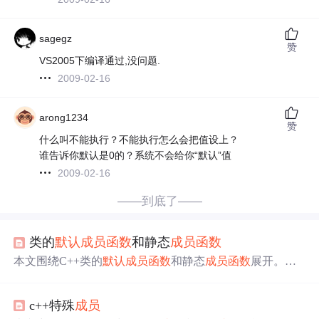
sagegz
赞
VS2005下编译通过,没问题.
2009-02-16
arong1234
赞
什么叫不能执行？不能执行怎么会把值设上？
谁告诉你默认是0的？系统不会给你“默认”值
2009-02-16
——到底了——
类的
默认
成员
函数
和静态
成员
函数
本文围绕C++类的
默认
成员
函数
和静态
成员
函数
展开。详
细介绍了
默认
构造、析构、拷贝构造、拷贝赋值、移动构
造和移动赋值运算符这6个缺省
函数
的作用、生成规则及可
c++特殊
成员
能出现的
问题
，还提及了控制缺省
函数
生成的方法。同时