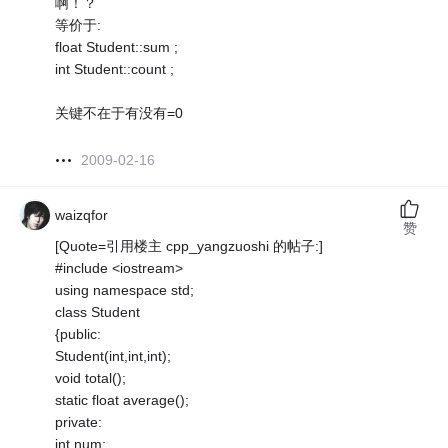
啊！？
等价于:
float Student::sum ;
int Student::count ;
关键不在于有没有=0
2009-02-16
waizqfor
赞
[Quote=引用楼主 cpp_yangzuoshi 的帖子:]
#include <iostream>
using namespace std;
class Student
{public:
Student(int,int,int);
void total();
static float average();
private:
int num;