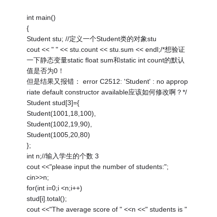
int main()
{
Student stu; //定义一个Student类的对象stu
cout << " " << stu.count << stu.sum << endl;/*想验证
一下静态变量static float sum和static int count的默认
值是否为0！
但是结果又报错： error C2512: 'Student' : no approp
riate default constructor available应该如何修改啊？*/
Student stud[3]={
Student(1001,18,100),
Student(1002,19,90),
Student(1005,20,80)
};
int n;//输入学生的个数 3
cout <<"please input the number of students:";
cin>>n;
for(int i=0;i <n;i++)
stud[i].total();
cout <<"The average score of " <<n <<" students is "