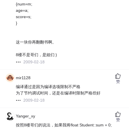
{num=m;
age=a;
score=s;
}
这一块你再翻翻书啊。
8楼不是哥们，是姐们:)
2009-02-18
mir1128
赞
编译通过是因为编译选项限制不严格
为了节约调试时间，还是在编译时限制严格些好
2009-02-18
Yanger_xy
赞
按照8楼哥们的说法，如果我将float Student::sum = 0;