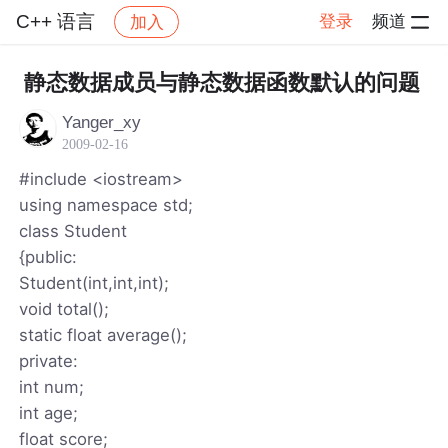
C++ 语言
登录
频道
加入
帖子详情
社区
C++ 语言
静态数据成员与静态数据函数默认的问题
Yanger_xy
2009-02-16
#include <iostream>
using namespace std;
class Student
{public:
Student(int,int,int);
void total();
static float average();
private:
int num;
int age;
float score;