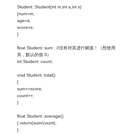
Student::Student(int m,int a,int s)
{num=m;
age=a;
score=s;
}
float Student::sum ; //没有对其进行赋值！（想使用
其，默认的值 0）
int Student::count;
void Student::total()
{
sum+=score;
count++;
}
float Student::average()
{ return(sum/count);
}