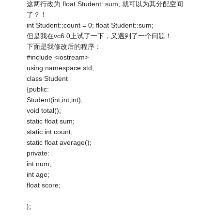
这两行改为 float Student::sum; 就可以为其分配空间
了？！
int Student::count = 0; float Student::sum;
但是我在vc6.0上试了一下，又遇到了一个问题！
下面是我修改后的程序：
#include <iostream>
using namespace std;
class Student
{public:
Student(int,int,int);
void total();
static float sum;
static int count;
static float average();
private:
int num;
int age;
float score;
};