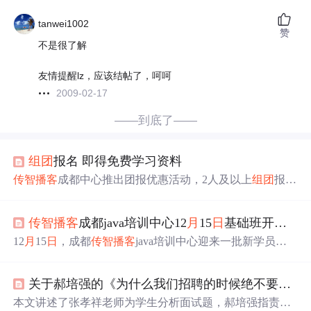
tanwei1002
赞
不是很了解
友情提醒lz，应该结帖了，呵呵
2009-02-17
——到底了——
组团
报名 即得免费学习资料
传智播客
成都中心推出团报优惠活动，2人及以上
组团
报名
学习Java可获赠教学大纲等丰厚奖励。大纲内容由资深讲
师精心编制，结合实际项目案例，帮助学员快速掌握Java
传智播客
成都java培训中心12
月
15
日
基础班开新班
技能。
12
月
15
日
，成都
传智播客
java培训中心迎来一批新学员，
他们愿意进取，愿意付出，抓住每一分每一秒去学习和充
实自己。
传智播客
将继续提供高薪就业保障，确保每位学
关于郝培强的《为什么我们招聘的时候绝不要
传智
员获得良好收获。
本文讲述了张孝祥老师为学生分析面试题，郝培强指责其