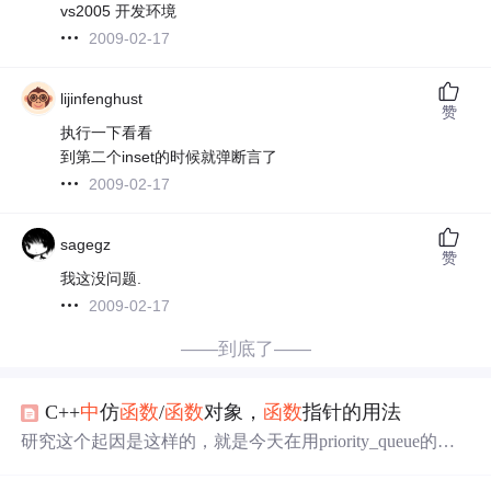
vs2005 开发环境
2009-02-17
lijinfenghust
赞
执行一下看看
到第二个inset的时候就弹断言了
2009-02-17
sagegz
赞
我这没问题.
2009-02-17
——到底了——
C++
中
仿
函数
/
函数
对象，
函数
指针的用法
研究这个起因是这样的，就是今天在用priority_queue的时
候，需要自定义
比较
函数
，但是此时又不能修改需要
比较
的类的内容（即不能用重载<的方法），所以只能写在外