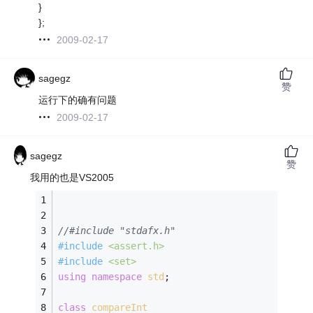
}
};
2009-02-17
sagegz
赞
运行下的确有问题
2009-02-17
sagegz
赞
我用的也是VS2005
//#include "stdafx.h"
#
include
<assert.h>
#
include
<set>
using
namespace
std
;
class
compareInt