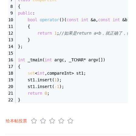
{
public
:
bool
operator
()
(
const
int
 &a,
const
int
 &b)
	{
return
1
;
//如果是return a<b，就正确了，
	}
};
int
 _tmain(
int
 argc, _TCHAR* argv[])
{
set
<
int
,compareInt> st1;
	st1.insert(
1
);
	st1.insert(
-1
);
return
0
;
}
给本帖投票