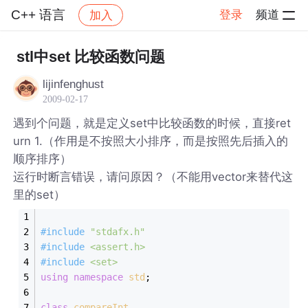
C++ 语言
登录
频道
加入
帖子详情
社区
C++ 语言
stl中set 比较函数问题
lijinfenghust
2009-02-17
遇到个问题，就是定义set中比较函数的时候，直接ret
urn 1.（作用是不按照大小排序，而是按照先后插入的
顺序排序）
运行时断言错误，请问原因？（不能用vector来替代这
里的set）
#
include
"stdafx.h"
#
include
<assert.h>
#
include
<set>
using
namespace
std
;
class
compareInt