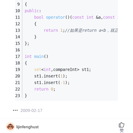
{
public
:
bool
operator
()
(
const
int
 &a,
const
int
 &b
    {
return
1
;
//如果是return a<b，就正确
    }
};
int
main
()
{
set
<
int
,compareInt> st1;
    st1.insert(
1
);
    st1.insert(
-1
);
return
0
;
}
2009-02-17
lijinfenghust
赞