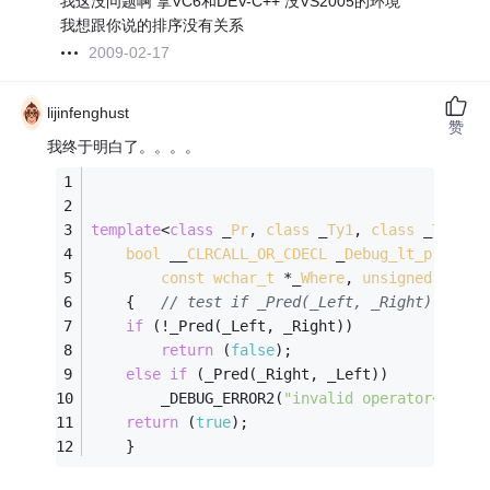
我这没问题啊 拿VC6和DEV-C++ 没VS2005的环境
我想跟你说的排序没有关系
2009-02-17
lijinfenghust
赞
我终于明白了。。。。
template
<
class
 _
Pr
, 
class
 _
Ty1
, 
class
 _
Ty2
>
i
bool
 __
CLRCALL_OR_CDECL
 _
Debug_lt_pred
(_
P
const
wchar_t
 *_
Where
, 
unsigned
int
 _
	{	
// test if _Pred(_Left, _Right) and _
if
 (!_Pred(_Left, _Right))
return
 (
false
);
else
if
 (_Pred(_Right, _Left))
		_DEBUG_ERROR2(
"invalid operator<"
, _W
return
 (
true
);
	}