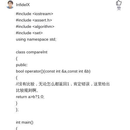
InfidelX
赞
#include <iostream>
#include <assert.h>
#include <algorithm>
#include <set>
using namespace std;
class compareInt
{
public:
bool operator()(const int &a,const int &b)
{
//没有比较，无论怎么都返回1，肯定错误，这里给出
比较规则啊。
return a>b?1:0;
}
};
int main()
{