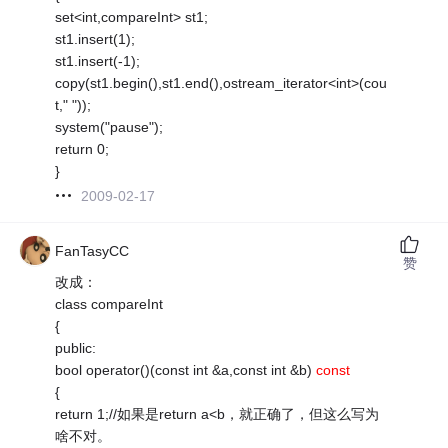
set<int,compareInt> st1;
st1.insert(1);
st1.insert(-1);
copy(st1.begin(),st1.end(),ostream_iterator<int>(cou
t," "));
system("pause");
return 0;
}
2009-02-17
FanTasyCC
赞
改成：
class compareInt
{
public:
bool operator()(const int &a,const int &b)
const
{
return 1;//如果是return a<b，就正确了，但这么写为
啥不对。