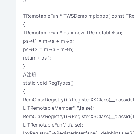
TRemotableFun * TWSDemoImpl::bbb( const TR
{
TRemotableFun * ps = new TRemotableFun;
ps->t1 = m->a + m->b;
ps->t2 = m->a - m->b;
return ( ps );
}
//注册
static void RegTypes()
{
RemClassRegistry()->RegisterXSClass(__classid
L"TRemotableMember","",false);
RemClassRegistry()->RegisterXSClass(__classid
L"TRemotableFun","",false);
InvRegistry()->RegisterInterface(__delphirtti(IW