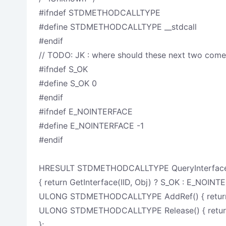
#ifndef STDMETHODCALLTYPE
#define STDMETHODCALLTYPE __stdcall
#endif
// TODO: JK : where should these next two com
#ifndef S_OK
#define S_OK 0
#endif
#ifndef E_NOINTERFACE
#define E_NOINTERFACE -1
#endif
HRESULT STDMETHODCALLTYPE QueryInterface(c
{ return GetInterface(IID, Obj) ? S_OK : E_NOINT
ULONG STDMETHODCALLTYPE AddRef() { return T
ULONG STDMETHODCALLTYPE Release() { return T
};