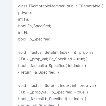
class TRemotableMember: public TRemotable {
private:
int Fa;
bool Fa_Specified;
int Fb;
bool Fb_Specified;
void __fastcall Seta(int Index, int _prop_val)
{ Fa = _prop_val; Fa_Specified = true; }
bool __fastcall a_Specified( int Index )
{ return Fa_Specified; }
void __fastcall Setb(int Index, int _prop_val)
{ Fb = _prop_val; Fb_Specified = true; }
bool __fastcall b_Specified( int Index )
{ return Fb_Specified; }