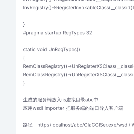
InvRegistry()->RegisterInvokableClass(__class
}
#pragma startup RegTypes 32
static void UnRegTypes()
{
RemClassRegistry()->UnRegisterXSClass(__clas
RemClassRegistry()->UnRegisterXSClass(__class
}
生成的服务端放入iis虚拟目录abc中
应用wsdl Importer 把服务端的端口导入客户端
路径：http://localhost/abc/ClaCGISer.exe/wsdl