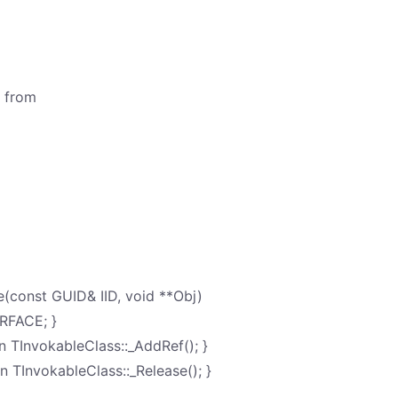
e from
onst GUID& IID, void **Obj)
ERFACE; }
InvokableClass::_AddRef(); }
InvokableClass::_Release(); }