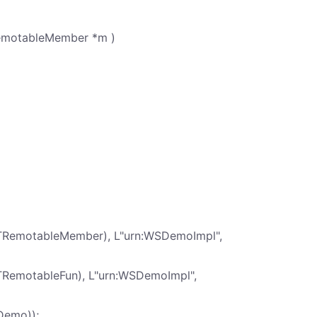
emotableMember *m )
(TRemotableMember), L"urn:WSDemoImpl",
(TRemotableFun), L"urn:WSDemoImpl",
SDemo));