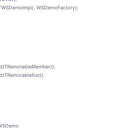
id(TWSDemoImpl), WSDemoFactory);
sid(TRemotableMember));
id(TRemotableFun));
/IWSDemo