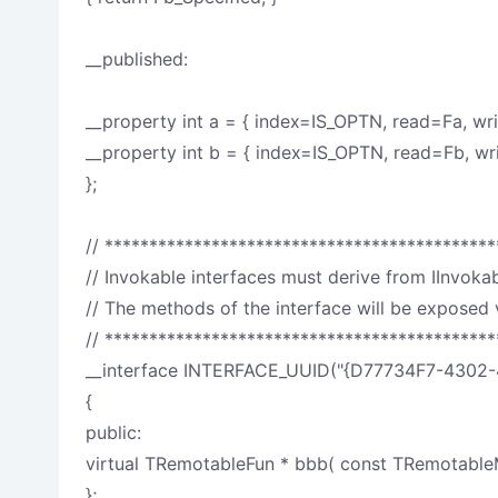
__published:
__property int a = { index=IS_OPTN, read=Fa, wri
__property int b = { index=IS_OPTN, read=Fb, wri
};
// ********************************************
// Invokable interfaces must derive from IInvoka
// The methods of the interface will be exposed
// ********************************************
__interface INTERFACE_UUID("{D77734F7-4302-
{
public:
virtual TRemotableFun * bbb( const TRemotable
};