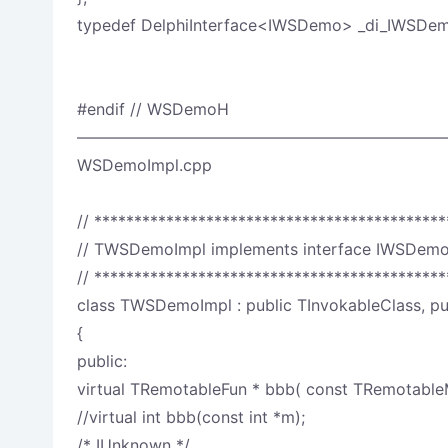
typedef DelphiInterface<IWSDemo> _di_IWSDem
#endif // WSDemoH
———————————————————————
WSDemoImpl.cpp
// ********************************************
// TWSDemoImpl implements interface IWSDem
// ********************************************
class TWSDemoImpl : public TInvokableClass, p
{
public:
virtual TRemotableFun * bbb( const TRemotabl
//virtual int bbb(const int *m);
/* IUnknown */