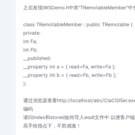
之后发现IWSDemo.h中类"TRemotableMember"
class TRemotableMember : public TRemotable {
private:
int Fa;
int Fb;
__published:
__property int a = { read=Fa, write=Fa };
__property int b = { read=Fb, write=Fb };
};
通过浏览器查看http://localhost/abc/ClaCGISe
编码
请问index和stored如何导入wsdl文件中 以便客户
高手给指点下，不胜感激！