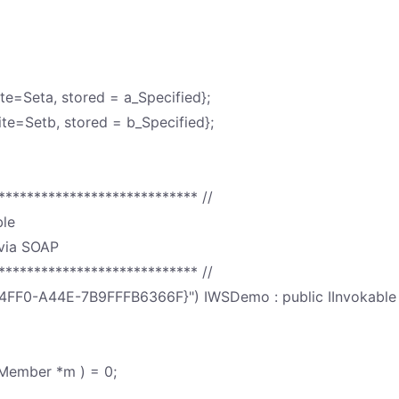
te=Seta, stored = a_Specified};
te=Setb, stored = b_Specified};
**************************** //
ble
 via SOAP
**************************** //
4FF0-A44E-7B9FFFB6366F}") IWSDemo : public IInvokable
Member *m ) = 0;