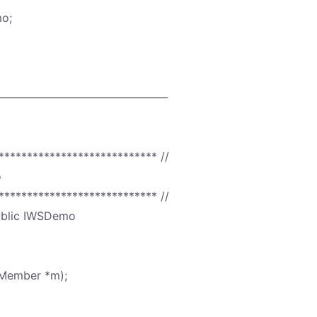
o;
———————————————
**************************** //
o
**************************** //
ublic IWSDemo
eMember *m);