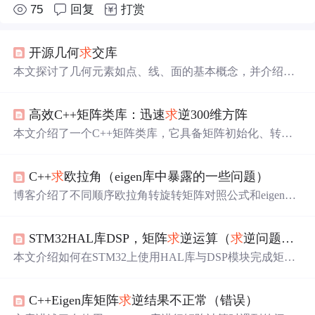
75
回复
打赏
开源几何
求
交库
本文探讨了几何元素如点、线、面的基本概念，并介绍了
计算机图形学中
求
交算法的分类及其应用。同时，列举了
多个开源
求
交库，包括SISL、OpenNurbs、Verb-Nurbs、O
高效C++矩阵类库：迅速
求
逆300维方阵
CCT和GoTools，为读者提供了丰富的资源。
本文介绍了一个C++矩阵类库，它具备矩阵初始化、转
置、加减乘除及
求
逆等完整操作功能，能瞬间完成300维方
阵
求
逆，采用了如高斯消元法或SVD等高效算法。此外，
C++
求
欧拉角（eigen库中暴露的一些问题）
类库还涵盖异常处理、内存管理和线程安全等特性，保障
了稳定性与可扩展性。
博客介绍了不同顺序欧拉角转旋转矩阵对照公式和eigen库
求
欧拉角公式，试验了库自带函数与公式推导两种
求
欧拉
角的方法。指出库自带函数计算的欧拉角数值大，不利于
STM32HAL库DSP，矩阵
求
逆运算（
求
逆问题已解决）
机器人角度控制，建议使用公式推导的方法。
本文介绍如何在STM32上使用HAL库与DSP模块完成矩阵
求
逆运算，针对3x3和6x6矩阵提供具体实现方法。由于DS
P库会破坏原始数据，需通过缓冲区备份原矩阵后再进行计
C++Eigen库矩阵
求
逆结果不正常（错误）
算。给出了C99及传统C语言两种代码实现方案。