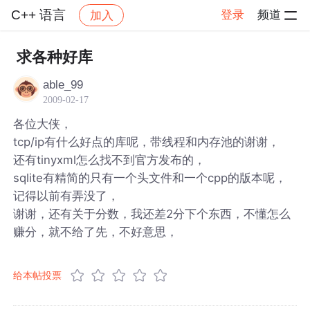
C++ 语言
登录
频道
加入
帖子详情
社区
C++ 语言
求各种好库
able_99
2009-02-17
各位大侠，
tcp/ip有什么好点的库呢，带线程和内存池的谢谢，
还有tinyxml怎么找不到官方发布的，
sqlite有精简的只有一个头文件和一个cpp的版本呢，
记得以前有弄没了，
谢谢，还有关于分数，我还差2分下个东西，不懂怎么
赚分，就不给了先，不好意思，
给本帖投票