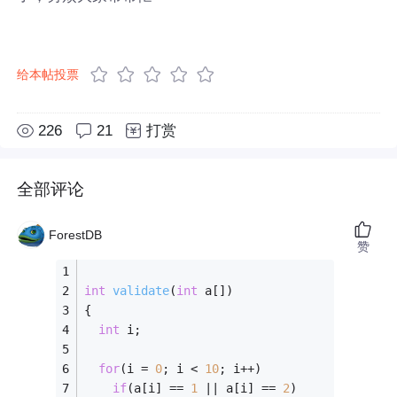
给本帖投票
226
21
打赏
全部评论
ForestDB
赞
int
validate
(
int
 a[])
{
int
 i;
for
(i = 
0
; i < 
10
; i++)
if
(a[i] == 
1
 || a[i] == 
2
)