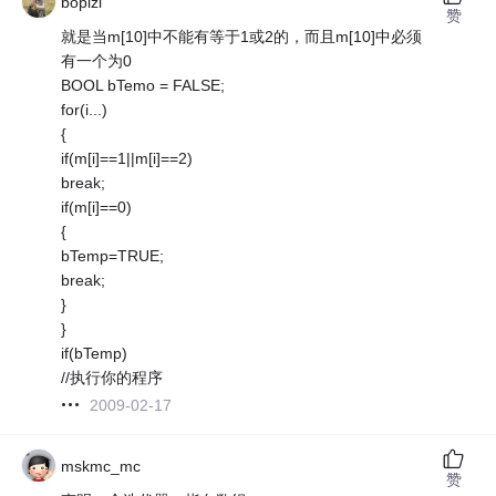
bopizi
赞
就是当m[10]中不能有等于1或2的，而且m[10]中必须
有一个为0
BOOL bTemo = FALSE;
for(i...)
{
if(m[i]==1||m[i]==2)
break;
if(m[i]==0)
{
bTemp=TRUE;
break;
}
}
if(bTemp)
//执行你的程序
2009-02-17
mskmc_mc
赞