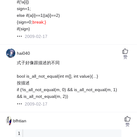
if(!a[i])
sign=1;
else if(a[i]==1||a[i]==2)
{sign=0;
break;}
if(sign)
2009-02-17
hai040
赞
式子好像跟描述的不同
bool is_all_not_equal(int m[], int value){...}
按描述
if (!is_all_not_equal(m, 0) && is_all_not_equal(m, 1)
&& is_all_not_equal(m, 2))
2009-02-17
bfhtian
赞