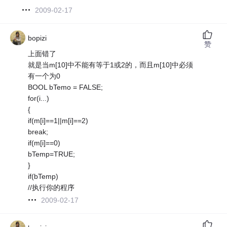
2009-02-17
bopizi
赞
上面错了
就是当m[10]中不能有等于1或2的，而且m[10]中必须
有一个为0
BOOL bTemo = FALSE;
for(i...)
{
if(m[i]==1||m[i]==2)
break;
if(m[i]==0)
bTemp=TRUE;
}
if(bTemp)
//执行你的程序
2009-02-17