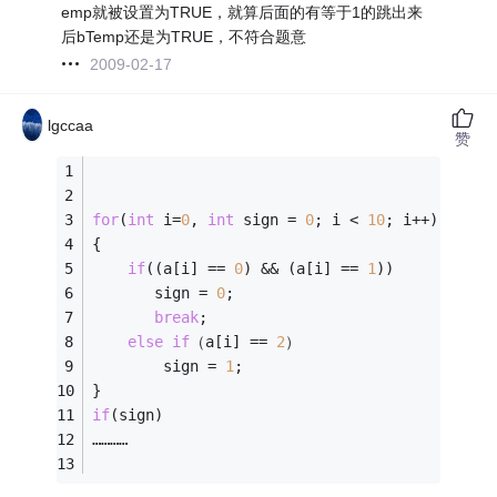
emp就被设置为TRUE，就算后面的有等于1的跳出来
后bTemp还是为TRUE，不符合题意
2009-02-17
lgccaa
赞
for
(
int
 i=
0
, 
int
 sign = 
0
; i < 
10
; i++)
{
if
((a[i] == 
0
) && (a[i] == 
1
))
       sign = 
0
;
break
;
else
if
（a[i] == 
2
）
        sign = 
1
;
}
if
(sign)
…………