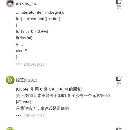
mskmc_mc
赞
....::iterator iter=m.begin();
for(;iter!=m.end();++iter)
{
for(int i=0;i<3;++i)
if(*iter!=i)
//....
else //....
}
2009-02-17
绿豆蛙2013
赞
[Quote=引用 8 楼 CA_HA_M 的回复:]
更正:数组元素不能等于0和1,但至少有一个元素等于2
[/Quote]
是我说错了，表达式是正确的
2009-02-17