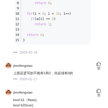
return
0
;
for
(i = 
0
; i < 
10
; i++)
if
(a[i] == 
0
)
return
1
;
return
0
;
}
2009-02-18
jimofengxiao
赞
上面还是写的不能有1和2，但必须有0的
2009-02-17
jimofengxiao
赞
bool b1（flase);
bool b2(true);