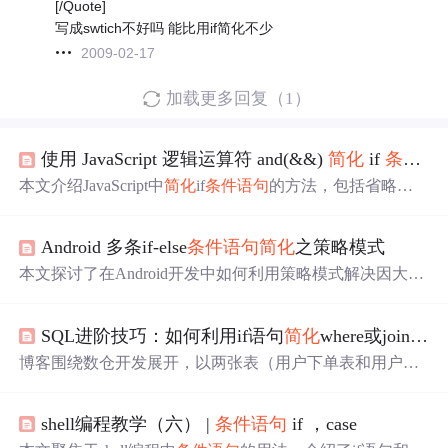
[/Quote]
写成swtich不好吗 能比用if简化不少
2009-02-17
加载更多回复（1）
使用 JavaScript 逻辑运算符 and(&&)
简化
if
条件语句
本文介绍JavaScript中
简化
if
条件语句
的方法，包括省略花
括号及使用逻辑运算符&&进行条件判断，展示如何高效地
替换数组中的null值。
Android 多条if-else
条件语句
简化
之策略模式
本文探讨了在Android开发中如何利用策略模式解决因大量i
f-else语句导致的代码臃肿和维护困难问题。介绍了策略模
式的概念，包括其定义、角色分析，并给出了适用于策略
SQL进阶技巧：如何利用if语句
简化
where或join中的条件 | if
模式的常见场景。文章还提到了在Android项目中的实战应
用，虽然具体实战内容被省略。
博客围绕数仓开发展开，以两张表（用户下单表和用户维
表）为例，分析两个需求。需求一是取出认证用户或年龄
大于18岁的未认证用户，需求二是处理关联时的数据倾
shell编程教学（六） |
条件语句
if ，case
斜。介绍了一般写法和使用IF函数的优雅写法，指出特定
场景下在where和join条件中用IF函数很实用。