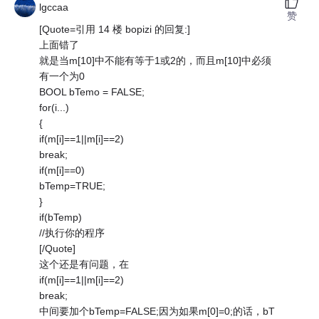
lgccaa
赞
[Quote=引用 14 楼 bopizi 的回复:]
上面错了
就是当m[10]中不能有等于1或2的，而且m[10]中必须
有一个为0
BOOL bTemo = FALSE;
for(i...)
{
if(m[i]==1||m[i]==2)
break;
if(m[i]==0)
bTemp=TRUE;
}
if(bTemp)
//执行你的程序
[/Quote]
这个还是有问题，在
if(m[i]==1||m[i]==2)
break;
中间要加个bTemp=FALSE;因为如果m[0]=0;的话，bT