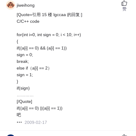
jiweihong
赞
[Quote=引用 15 楼 lgccaa 的回复:]
C/C++ code
for(int i=0, int sign = 0; i < 10; i++)
{
if((a[i] == 0) && (a[i] == 1))
sign = 0;
break;
else if（a[i] == 2）
sign = 1;
}
if(sign)
…………
[/Quote]
if((a[i] == 0) ||(a[i] == 1))
吧
2009-02-17