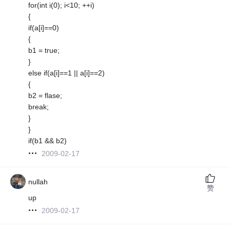
for(int i(0); i<10; ++i)
{
if(a[i]==0)
{
b1 = true;
}
else if(a[i]==1 || a[i]==2)
{
b2 = flase;
break;
}
}
if(b1 && b2)
2009-02-17
nullah
赞
up
2009-02-17