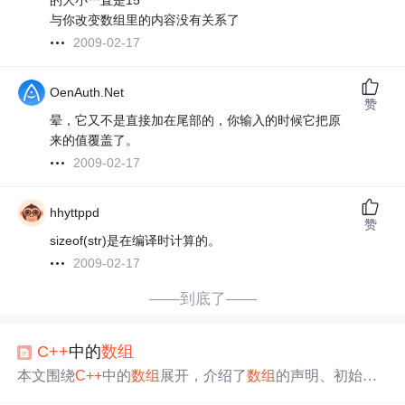
的大小一直是15
与你改变数组里的内容没有关系了
2009-02-17
OenAuth.Net
赞
晕，它又不是直接加在尾部的，你输入的时候它把原
来的值覆盖了。
2009-02-17
hhyttppd
赞
sizeof(str)是在编译时计算的。
2009-02-17
——到底了——
C++
中的
数组
本文围绕
C++
中的
数组
展开，介绍了
数组
的声明、初始化
和元素访问方法。还阐述了与
数组
相关的概念，如多维
数