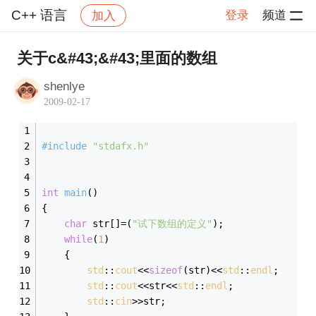
C++ 语言
登录
频道
加入
帖子详情
社区
C++ 语言
关于c&#43;&#43;里面的数组
shenlye
2009-02-17
#
include
"stdafx.h"
int
main
()
{
char
 str[]=(
"试下数组的定义"
);
while
(
1
)
	{
std
::
cout
<<
sizeof
(str)<<
std
::
endl
;
std
::
cout
<<str<<
std
::
endl
;
std
::
cin
>>str;