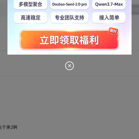
发表回
。
相当于乘2啊