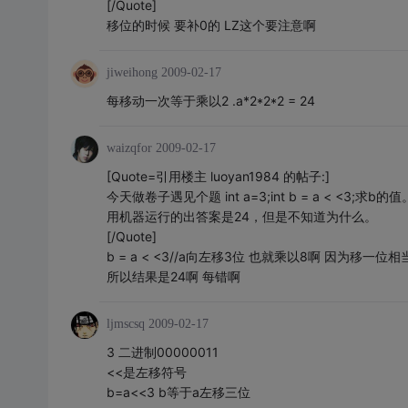
[/Quote]
移位的时候 要补0的 LZ这个要注意啊
jiweihong
2009-02-17
每移动一次等于乘以2 .a*2*2*2 = 24
waizqfor
2009-02-17
[Quote=引用楼主 luoyan1984 的帖子:]
今天做卷子遇见个题 int a=3;int b = a < <3;求b的值
用机器运行的出答案是24，但是不知道为什么。
[/Quote]
b = a < <3//a向左移3位 也就乘以8啊 因为移一位
所以结果是24啊 每错啊
ljmscsq
2009-02-17
3 二进制00000011
<<是左移符号
b=a<<3 b等于a左移三位