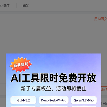
da助手
问答
用AI写
。
转发到动态
举报
写回
切换为时间