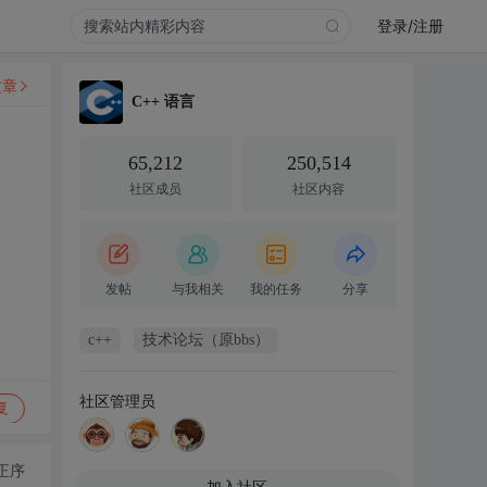
登录/注册
文章
C++ 语言
65,212
250,514
社区成员
社区内容
发帖
与我相关
我的任务
分享
c++
技术论坛（原bbs）
社区管理员
复
正序
加入社区