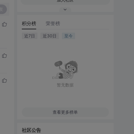
复
积分榜
荣誉榜
近7日
近30日
至今
暂无数据
查看更多榜单
社区公告