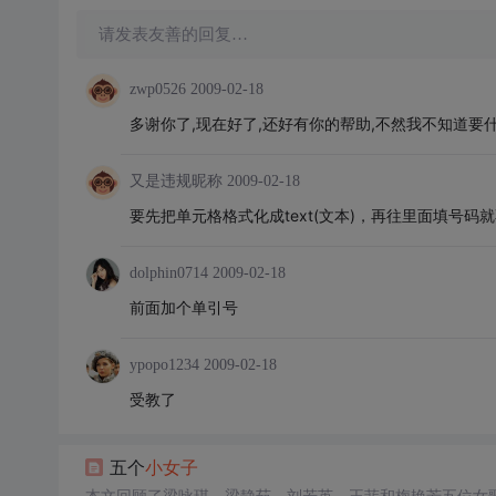
请发表友善的回复…
zwp0526
2009-02-18
多谢你了,现在好了,还好有你的帮助,不然我不知道要
又是违规昵称
2009-02-18
要先把单元格格式化成text(文本)，再往里面填号码
dolphin0714
2009-02-18
前面加个单引号
ypopo1234
2009-02-18
受教了
五个
小女子
本文回顾了梁咏琪、梁静茹、刘若英、王菲和梅艳芳五位女