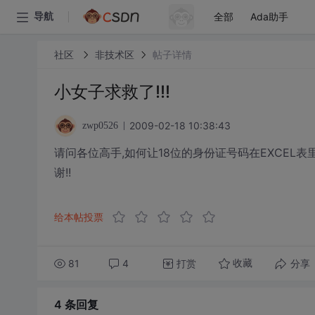
全部
Ada助手
导航
社区
非技术区
帖子详情
小女子求救了!!!
2009-02-18 10:38:43
zwp0526
请问各位高手,如何让18位的身份证号码在EXCEL表
谢!!
给本帖投票
81
4
打赏
分享
收藏
4 条
回复