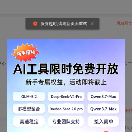
用AI写
服务超时,请刷新页面重试
里全显示出来.我什么格式都试了,但就是不能全部显示.请教各位了
转发到动态
举报
写回
切换为时间