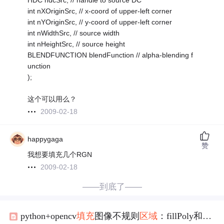
HDC hdcSrc, // handle to source DC
int nXOriginSrc, // x-coord of upper-left corner
int nYOriginSrc, // y-coord of upper-left corner
int nWidthSrc, // source width
int nHeightSrc, // source height
BLENDFUNCTION blendFunction // alpha-blending f
unction
);
这个可以用么？
2009-02-18
happygaga
赞
我想要填充几个RGN
2009-02-18
——到底了——
python+opencv
填充
图像不规则
区域
：fillPoly和fillConvexPoly区别、