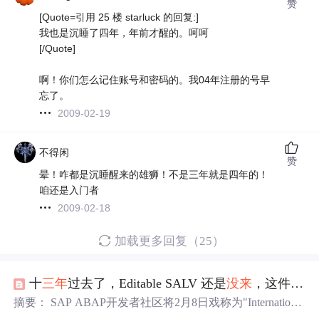
赞
[Quote=引用 25 楼 starluck 的回复:]
我也是沉睡了四年，年前才醒的。呵呵
[/Quote]
啊！你们怎么记住账号和密码的。我04年注册的号早
忘了。
2009-02-19
不得闲
赞
晕！咋都是沉睡醒来的雄狮！不是三年就是四年的！
咱还是入门者
2009-02-18
加载更多回复（25）
十
三年
过去了，Editable SALV 还是
没来
，这件事为什么一直让 ABAP 开发圈耿耿于怀
摘要： SAP ABAP开发者社区将2月8日戏称为"International
Editable SALV Day"，反映了对CL_SALV_TABLE缺乏编