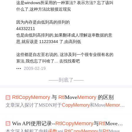
这是windows所采用的一种算法? 表示方法? 忘了该叫
什么了,这种方法比较接近现实
因为内存是由低到高的排列的
44332211
也是由低到高排列的,如果翻译成人理解这串数据的意
思,就应该是 11223344 了,由高到低
这些都是自左至右说的, 这涉及到一个很专业很有名的
算法,我也忘了叫啥了... 去找找看吧
2009-02-19
——到底了——
Rtl
Copy
Memory
与
Rtl
Move
Memory
的区别
文章深入探讨了MSDN对于
Copy
Memory
和Move
Memory
函数
的解释，并详细阐述了
Rtl
Copy
Memory
和
Rtl
Move
Me
mory
的区别。提供了关于如何在不同情况下选择合适的内
Win API使用记录--
Rtl
Copy
Memory
与
Rtl
Move
Memo
存复制
函数
的建议。
本文深入解析了内核
函数
api
Rtl
Copy
Memory
与
Rtl
Move
Me