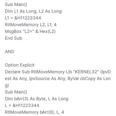
Sub Main()
Dim L1 As Long, L2 As Long
L1 = &H11223344
RtlMoveMemory L2, L1, 4
MsgBox "L2=" & Hex(L2)
End Sub
AND
Option Explicit
Declare Sub RtlMoveMemory Lib "KERNEL32" (lpvD
est As Any, lpvSource As Any, ByVal cbCopy As Lon
g)
Sub Main()
Dim bArr(3) As Byte, L As Long
L = &H11223344
RtlMoveMemory bArr(0), L, 4