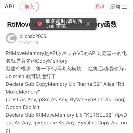
API
登录
频道
加入
帖子详情
社区
API
服务超时,请刷新
RtlMoveMemory和copymemory函数
页面重试
lclichao2006
2009-02-19
RtlMoveMemory是API原名，在VB的API浏览器中的化
名就是著名的CopyMemory
新建个模块，将一下代码考入模块， 在将启动项改为s
ub main 就可以运行了
Declare Sub CopyMemory Lib "kernel32" Alias "Rtl
MoveMemory"
(pDst As Any, pSrc As Any, ByVal ByteLen As Long)
Option Explicit
Declare Sub RtlMoveMemory Lib "KERNEL32" (lpvD
est As Any, lpvSource As Any, ByVal cbCopy As Lon
g)