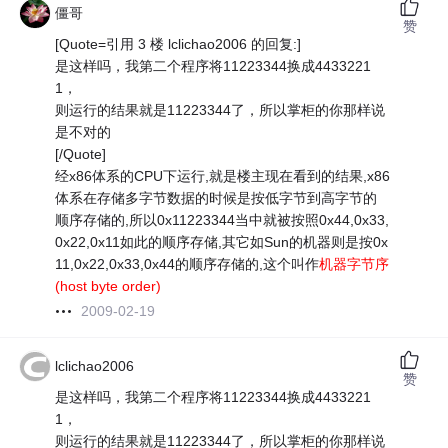
僵哥
赞
[Quote=引用 3 楼 lclichao2006 的回复:]
是这样吗，我第二个程序将11223344换成4433221
1，
则运行的结果就是11223344了，所以掌柜的你那样说
是不对的
[/Quote]
经x86体系的CPU下运行,就是楼主现在看到的结果,x86
体系在存储多字节数据的时候是按低字节到高字节的
顺序存储的,所以0x11223344当中就被按照0x44,0x33,
0x22,0x11如此的顺序存储,其它如Sun的机器则是按0x
11,0x22,0x33,0x44的顺序存储的,这个叫作
机器字节序
(host byte order)
2009-02-19
lclichao2006
赞
是这样吗，我第二个程序将11223344换成4433221
1，
则运行的结果就是11223344了，所以掌柜的你那样说