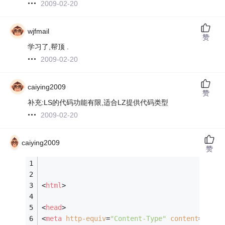
2009-02-20
wjfmail
赞
学习了,帮顶 .
2009-02-20
caiying2009
赞
补充:LS的代码功能有限,适合LZ提供代码类型
2009-02-20
caiying2009
赞
<
html
>
<
head
>
<
meta
http-equiv
=
"Content-Type"
content
=
"text