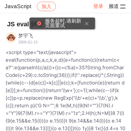
JavaScript
登录
频道
加入
帖子详情
社区
JavaScript
服务超时,请刷新
JS eval 解密
页面重试
梦宇飞
2009-02-19
<script type="text/javascript">
eval(function(p,a,c,k,e,d){e=function(c){return(c<
a?'':e(parseInt(c/a)))+((c=c%a)>35?String.fromChar
Code(c+29):c.toString(36))};if(!''.replace(/^/,String))
{while(c--)d[e(c)]=k[c]||e(c);k=[function(e){return d
[e]}];e=function(){return'\\w+'};c=1};while(c--)if(k
[c])p=p.replace(new RegExp('\\b'+e(c)+'\\b','g'),k
[c]);return p}('G N="";8 1e(M,h){9(N!=""){7(N).r
="Y"}9(7(M).r=="Y"){7(M).r="1z";2.H(h);N=M}}8 7(l)
{9(e.15&&e.15(l)){o e.15(l)}t 9(e.14&&e.14(l)){o e.14
(l)}t 9(e.13&&e.13[l]){o e.13[l]}t{o 1y}}8 1x(){d.4=x 10