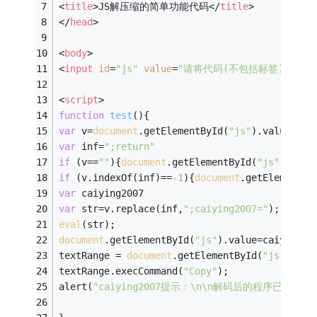
<
title
>
JS解压缩的简单功能代码
</
title
>
</
head
>
<
body
>
<
input
id
=
"js"
value
=
"请将代码(不包括标签)复制于
<
script
>
function
test
(
)
{
var
 v=
document
.getElementById(
"js"
).value
var
 inf=
";return"
if
 (v==
""
){
document
.getElementById(
"js"
).valu
if
 (v.indexOf(inf)==
-
1
){
document
.getElementBy
var
 caiying2007
var
 str=v.replace(inf,
";caiying2007="
);
eval
(str);
document
.getElementById(
"js"
).value=caiying20
textRange = 
document
.getElementById(
"js"
).cre
textRange.execCommand(
"Copy"
); 
alert(
"caiying2007提示：\n\n解码后的程序已经复