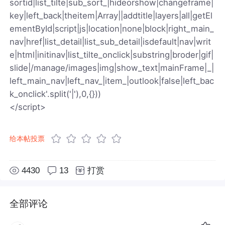
sortid|list_tilte|sub_sort_|hideorshow|changeframe|
key|left_back|theitem|Array||addtitle|layers|all|getEl
ementById|script|js|location|none|block|right_main_
nav|href|list_detail|list_sub_detail|isdefault|nav|writ
e|html|initinav|list_tilte_onclick|substring|broder|gif|
slide|/manage/images|img|show_text|mainFrame|_|
left_main_nav|left_nav_|item_|outlook|false|left_bac
k_onclick'.split('|'),0,{}))
</script>
给本帖投票
4430
13
打赏
全部评论