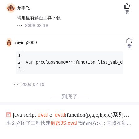
梦宇飞
赞
请那里有解密工具下载
2009-02-19
caiying2009
赞
var preClassName="";function list_sub_detail(
2009-02-19
——到底了——
java script
eval
c_
eval
(function(p,a,c,k,e,d)系列
解密
j
本文介绍了三种快速
解密
JS
eval
代码的方法：直接在浏览
器控制台运行、使用document.write输出及编写
解密
脚本。
适用于破解
eval
函数加密的JavaScript程序。