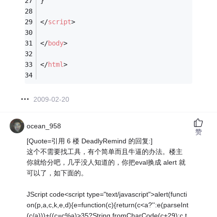
}
</
script
>
</
body
>
</
html
>
2009-02-20
ocean_958
赞
[Quote=引用 6 楼 DeadlyRemind 的回复:]
这个不需要找工具，有个简单而且牛逼的办法。楼主
你就给分吧，几乎没人知道的，你把eval换成 alert 就
可以了，如下面的。
JScript code<script type="text/javascript">alert(functi
on(p,a,c,k,e,d){e=function(c){return(c<a?'':e(parseInt
(c/a)))+((c=c%a)>35?String.fromCharCode(c+29):c.t