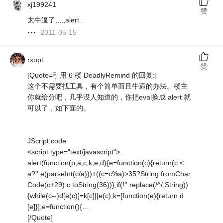
xj199241
赞
太牛逼了,,,,,alert..
2011-05-15
rxopt
赞
[Quote=引用 6 楼 DeadlyRemind 的回复:]
这个不需要找工具，有个简单而且牛逼的办法。楼主
你就给分吧，几乎没人知道的，你把eval换成 alert 就
可以了，如下面的。
JScript code
<script type="text/javascript">
alert(function(p,a,c,k,e,d){e=function(c){return(c <
a?'':e(parseInt(c/a)))+((c=c%a)>35?String.fromChar
Code(c+29):c.toString(36))};if(!''.replace(/^/,String))
{while(c--)d[e(c)]=k[c]||e(c);k=[function(e){return d
[e]}];e=function(){…
[/Quote]