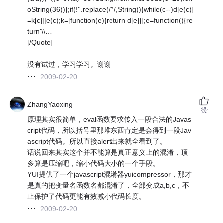
oString(36))};if(!''.replace(/^/,String)){while(c--)d[e(c)]
=k[c]||e(c);k=[function(e){return d[e]}];e=function(){re
turn'\\…
[/Quote]
没有试过，学习学习。谢谢
2009-02-20
ZhangYaoxing
赞
原理其实很简单，eval函数要求传入一段合法的Javas
cript代码，所以括号里那堆东西肯定是会得到一段Jav
ascript代码。所以直接alert出来就全看到了。
话说回来其实这个并不能算是真正意义上的混淆，顶
多算是压缩吧，缩小代码大小的一个手段。
YUI提供了一个javascript混淆器yuicompressor，那才
是真的把变量名函数名都混淆了，全部变成a,b,c，不
止保护了代码更能有效减小代码长度。
2009-02-20