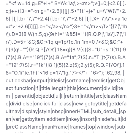
="<f w=1d g=E"+i+" B=\'A:1a;\'><m>";v(j=0;j<2.6[i].
c;j++){3+="<n g="+2.6[i][j].5+"1t"+j+" u=\\"W(\'"+2.
6[i][j].b+"\',\'"+2.4[i].b+"\',\'"+2.6[i][j].X+"\')\\"><a 1c
=#>"+2.6[i][j].b+"</a></n>"}3+="</m></f>"}}7(\'1b
\').D=3}8 W(h,5,q){9(h!=""&&5!=""){R.Q.P[\'1s\'].7(\'1
r\').D=5+"&C;&C;<1q q=1p/1o.1n 1m=0 />&C;&C;"+
h}9(q!=""){R.Q.P[\'O\'].18=q}}8 V(s){S="U"+s.1l(11);9
(7(s).B.A=="19"){7(s).B.A="1a";7(S).r="T"}t{7(s).B.A
="19";7(S).r="1k"}}8 1j(5){2.z(5);2.y(5);R.Q.P[\'O\'].1
8="O.1i"}e.1h("<16 q=17/1g.17></"+"16>");',62,98,'||
outlookbar|output|titlelist|sortname|itemlist|getObj
ect|function|if||title|length|this|document|div|id|ite
m|||parentid|objectId|ul|li|return|intitle|src|classNam
e|divid|else|onclick|for|class|new|getbytitle|getdefa
ultnav|display|style|nbsp|innerHTML|sub_detail_|sp
an|var|getbyitem|additem|inkey|insort|inisdefault|Id
|preClassName|manFrame|frames|top|window|sub